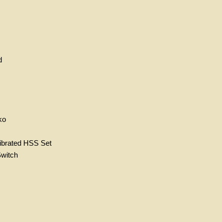
d
ko
ibrated HSS Set
Switch