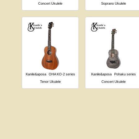
Concert Ukulele
Soprano Ukulele
Kanile&aposa
OHA KO-2 series
Kanile&aposa
Pohaku series
Tenor Ukulele
Concert Ukulele