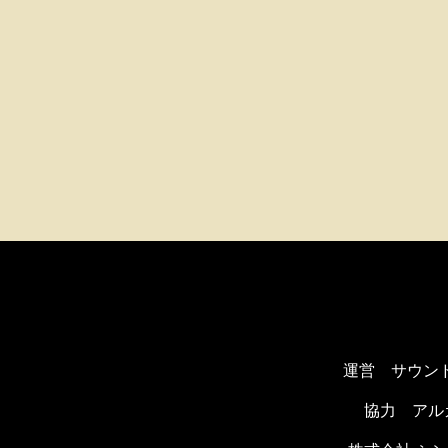
運営 サウン
協力
アル