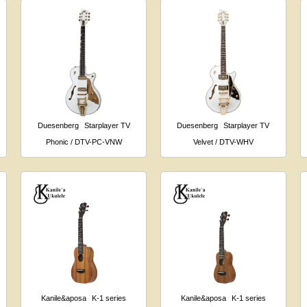
Duesenberg
Starplayer TV
Duesenberg
Starplayer TV
Phonic / DTV-PC-VNW
Velvet / DTV-WHV
Kanile&aposa
K-1 series
Kanile&aposa
K-1 series