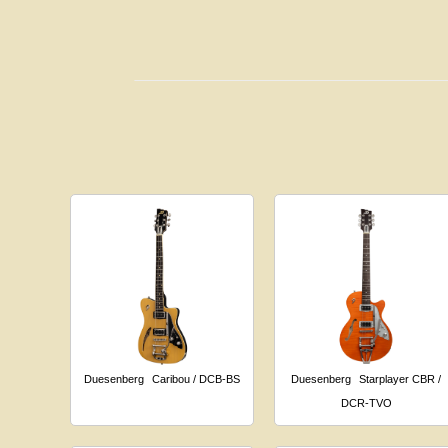
Duesenberg
Caribou / DCB-BS
Duesenberg
Starplayer CBR /
DCR-TVO