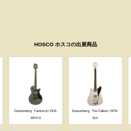
HOSCO ホスコの出展商品
Duesenberg
Fantom A / DFA-
Duesenberg
The Falken / DFN-
MOV-S
SLV