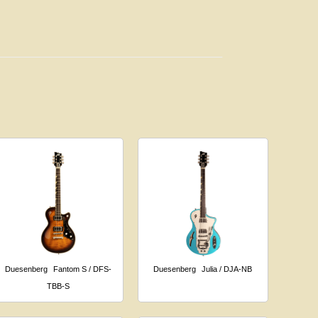
Duesenberg
Fantom S / DFS-
Duesenberg
Julia / DJA-NB
TBB-S