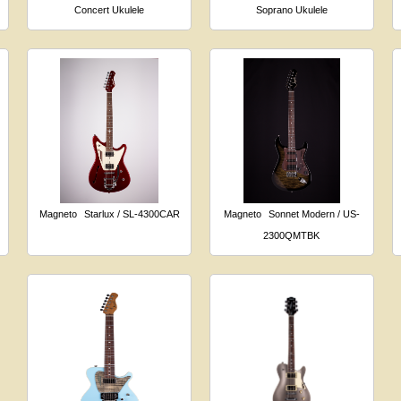
Concert Ukulele
Soprano Ukulele
Magneto
Starlux / SL-4300CAR
Magneto
Sonnet Modern / US-
2300QMTBK