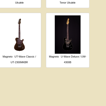
Ukulele
Tenor Ukulele
Magneto
UT-Wave Classic /
Magneto
U-Wave Deluxe / UW-
UT-2300MKBR
4300B