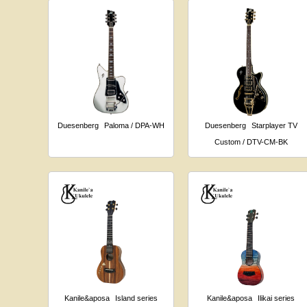
Duesenberg
Paloma / DPA-WH
Duesenberg
Starplayer TV
Custom / DTV-CM-BK
Kanile&aposa
Island series
Kanile&aposa
Ilikai series