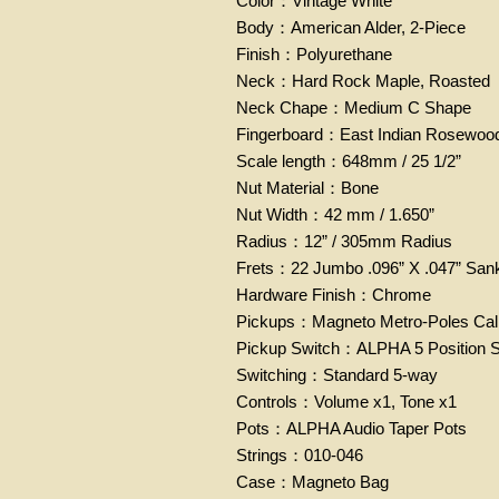
Color
：
Vintage White
Body
：
American Alder, 2-Piece
Finish
：
Polyurethane
Neck
：
Hard Rock Maple, Roasted
Neck Chape
：
Medium C Shape
Fingerboard
：
East Indian Rosewoo
Scale length
：
648mm / 25 1/2”
Nut Material
：
Bone
Nut Width
：
42 mm / 1.650”
Radius
：
12” / 305mm Radius
Frets
：
22 Jumbo .096” X .047” San
Hardware Finish
：
Chrome
Pickups
：
Magneto Metro-Poles Cal
Pickup Switch
：
ALPHA 5 Position 
Switching
：
Standard 5-way
Controls
：
Volume x1, Tone x1
Pots
：
ALPHA Audio Taper Pots
Strings
：
010-046
Case
：
Magneto Bag