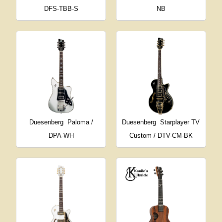
DFS-TBB-S
NB
Duesenberg
Paloma /
Duesenberg
Starplayer TV
DPA-WH
Custom / DTV-CM-BK