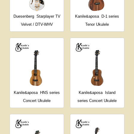
Duesenberg
Starplayer TV
Kanile&aposa
D-1 series
Velvet / DTV-WHV
Tenor Ukulele
Kanile&aposa
HNS series
Kanile&aposa
Island
Concert Ukulele
series Concert Ukulele