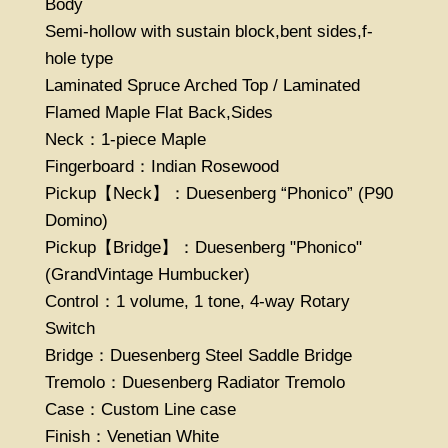
Body
Semi-hollow with sustain block,bent sides,f-
hole type
Laminated Spruce Arched Top / Laminated
Flamed Maple Flat Back,Sides
Neck：1-piece Maple
Fingerboard：Indian Rosewood
Pickup【Neck】：Duesenberg “Phonico” (P90
Domino)
Pickup【Bridge】：Duesenberg "Phonico"
(GrandVintage Humbucker)
Control：1 volume, 1 tone, 4-way Rotary
Switch
Bridge：Duesenberg Steel Saddle Bridge
Tremolo：Duesenberg Radiator Tremolo
Case：Custom Line case
Finish：Venetian White