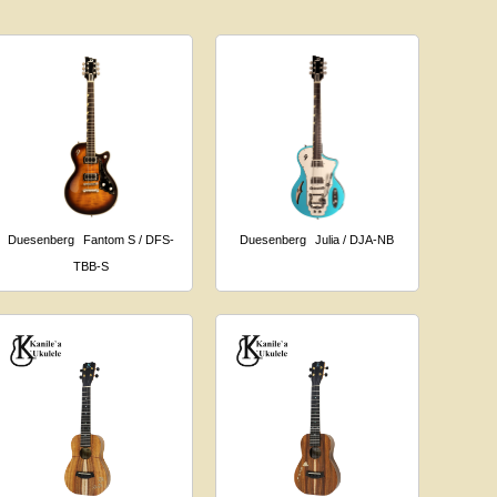
Duesenberg
Fantom S / DFS-
Duesenberg
Julia / DJA-NB
TBB-S