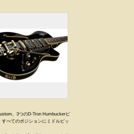
Custom
。
3
つの
D-Tron Humbucker
ピ
、すべてのポジションにミドルピッ