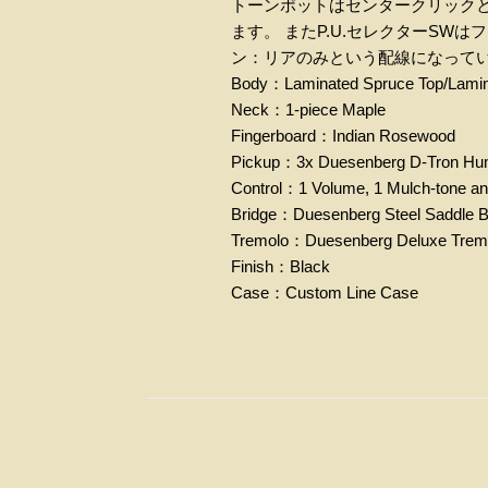
トーンポットはセンタークリック
ます。 また
P.U.
セレクター
SW
はフ
ン：リアのみという配線になって
Body
：
Laminated Spruce Top/Lami
Neck
：
1-piece Maple
Fingerboard
：
Indian Rosewood
Pickup
：
3x Duesenberg D-Tron H
Control
：
1 Volume, 1 Mulch-tone an
Bridge
：
Duesenberg Steel Saddle B
Tremolo
：
Duesenberg Deluxe Trem
Finish
：
Black
Case
：
Custom Line Case