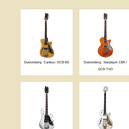
Duesenberg
Caribou / DCB-BS
Duesenberg
Starplayer CBR /
DCR-TVO