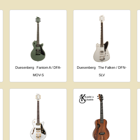
Duesenberg
Fantom A / DFA-
Duesenberg
The Falken / DFN-
MOV-S
SLV