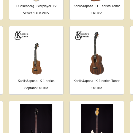
Duesenberg
Starplayer TV
Kanile&aposa
D-1 series Tenor
Velvet / DTV-WHV
Ukulele
Kanile&aposa
K-1 series
Kanile&aposa
K-1 series Tenor
Soprano Ukulele
Ukulele