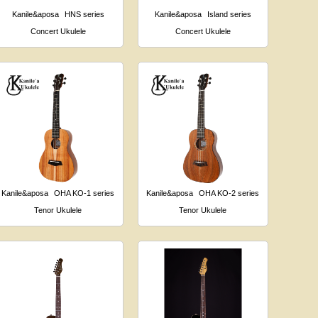
Kanile&aposa
HNS series
Kanile&aposa
Island series
Concert Ukulele
Concert Ukulele
Kanile&aposa
OHA KO-1 series
Kanile&aposa
OHA KO-2 series
Tenor Ukulele
Tenor Ukulele