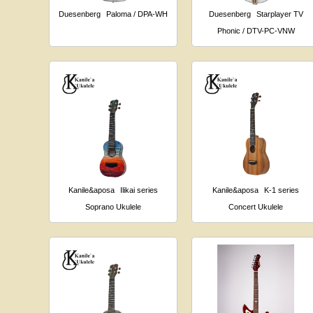
Duesenberg
Paloma / DPA-WH
Duesenberg
Starplayer TV
Phonic / DTV-PC-VNW
Kanile&aposa
Ilikai series
Kanile&aposa
K-1 series
Soprano Ukulele
Concert Ukulele