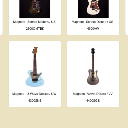
Magneto
Sonnet Modern / US-
Magneto
Sonnet Deluxe / US-
2300QMTBK
4300VW
Magneto
U-Wave Deluxe / UW-
Magneto
Velvet Deluxe / VV-
4300SNB
4400SGS