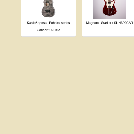
Kanile&aposa
Pohaku series
Magneto
Starlux / SL-4300CAR
Concert Ukulele