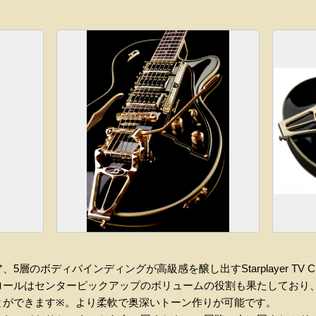
ア、
5
層のボディバインディングが高級感を醸し出す
Starplayer TV 
ロールはセンターピックアップのボリュームの役割も果たしており
とができます
※
。より柔軟で奥深いトーン作りが可能です。