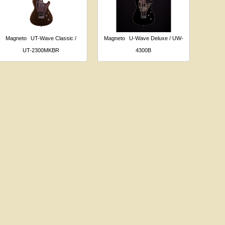
Magneto
UT-Wave Classic /
Magneto
U-Wave Deluxe / UW-
UT-2300MKBR
4300B