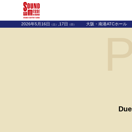
2026年5月16日
,17日
大阪・南港ATCホール
（土）
（日）
P
Due