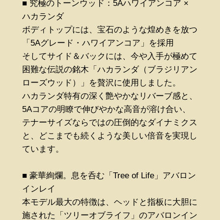
■ 究極のトーンウッド：5Aハワイアンコア ×
ハカランダ
ボディトップには、宝石のような煌めきを放つ
「5Aグレード・ハワイアンコア」を採用
そしてサイド＆バックには、今や入手が極めて
困難な伝説の銘木「ハカランダ（ブラジリアン
ローズウッド）」を贅沢に使用しました。
ハカランダ特有の深く艶やかなリバーブ感と、
5Aコアの明瞭で伸びやかな高音が溶け合い、
テナーサイズならではの圧倒的なダイナミクス
と、どこまでも続くような美しい倍音を実現し
ています。
■ 豪華絢爛。息を呑む「Tree of Life」アバロン
インレイ
本モデル最大の特徴は、ヘッドと指板に大胆に
施された「ツリーオブライフ」のアバロンイン