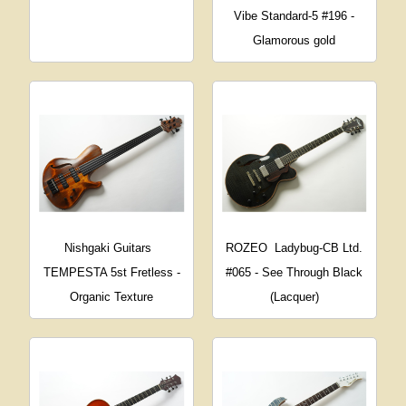
Vibe Standard-5 #196 -
Glamorous gold
Nishgaki Guitars
ROZEO
Ladybug-CB Ltd.
TEMPESTA 5st Fretless -
#065 - See Through Black
Organic Texture
(Lacquer)