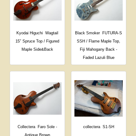
Kyodai Higuchi
Wagtail
Black Smoker
FUTURA-S
15″ Spruce Top / Figured
SSH / Flame Maple Top,
Maple Side&Back
Fiji Mahogany Back -
Faded Lazuli Blue
Collectera
Faro Sole -
collectera
S1-SH
Antique Brown