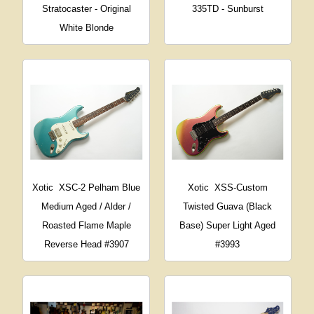
Stratocaster - Original
335TD - Sunburst
White Blonde
Xotic
XSC-2 Pelham Blue
Xotic
XSS-Custom
Medium Aged / Alder /
Twisted Guava (Black
Roasted Flame Maple
Base) Super Light Aged
Reverse Head #3907
#3993