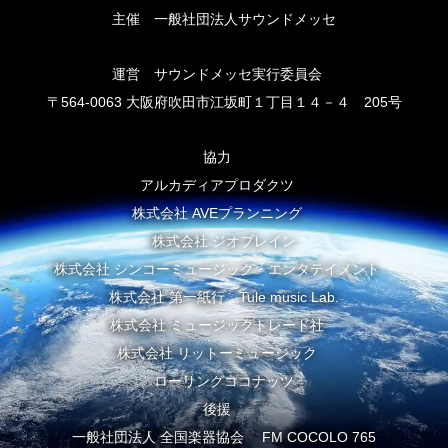
主催 一般社団法人サウンドメッセ
運営 サウンドメッセ実行委員会
〒564-0063 大阪府吹田市江坂町１丁目１４－４ 205号
協力
アルカディアプロダクツ
株式会社 AVEプランニング
株式会社 ジオブレイン
株式会社 シンコーミュージック・エンタテイメント
株式会社 第一紙行 Tule music Lab.
株式会社 ミュージックトレード社
株式会社 リットーミュージック
ローリングココナッツ
後援
一般社団法人 全国楽器協会 FM COCOLO 765