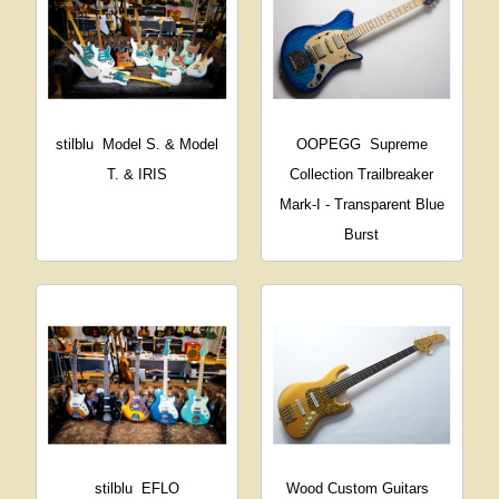
stilblu
Model S. & Model
OOPEGG
Supreme
T. & IRIS
Collection Trailbreaker
Mark-I - Transparent Blue
Burst
stilblu
EFLO
Wood Custom Guitars