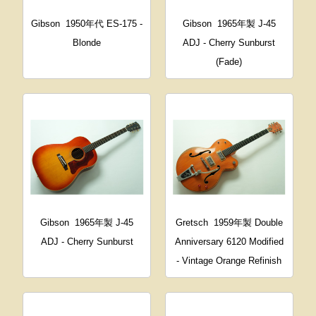
Gibson
1950年代 ES-175 -
Gibson
1965年製 J-45
Blonde
ADJ - Cherry Sunburst
(Fade)
Gibson
1965年製 J-45
Gretsch
1959年製 Double
ADJ - Cherry Sunburst
Anniversary 6120 Modified
- Vintage Orange Refinish