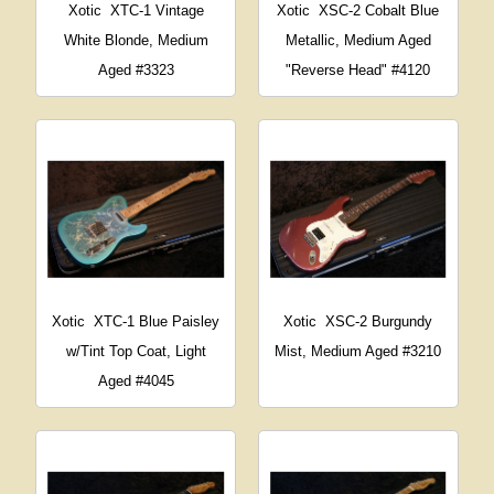
Xotic
XTC-1 Vintage
Xotic
XSC-2 Cobalt Blue
White Blonde, Medium
Metallic, Medium Aged
Aged #3323
"Reverse Head" #4120
Xotic
XTC-1 Blue Paisley
Xotic
XSC-2 Burgundy
w/Tint Top Coat, Light
Mist, Medium Aged #3210
Aged #4045