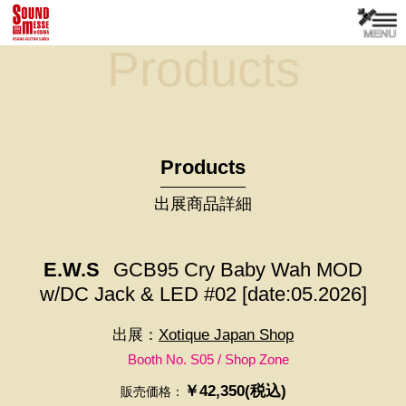
Products
Products
出展商品詳細
E.W.S
GCB95 Cry Baby Wah MOD
w/DC Jack & LED #02 [date:05.2026]
出展：
Xotique Japan Shop
Booth No. S05 / Shop Zone
￥42,350(税込)
販売価格：