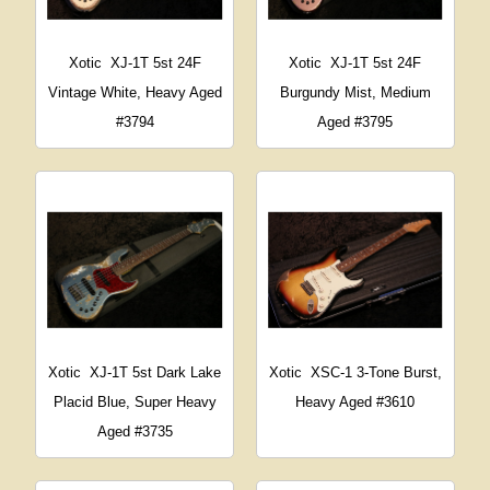
Xotic
XJ-1T 5st 24F
Xotic
XJ-1T 5st 24F
Vintage White, Heavy Aged
Burgundy Mist, Medium
#3794
Aged #3795
Xotic
XJ-1T 5st Dark Lake
Xotic
XSC-1 3-Tone Burst,
Placid Blue, Super Heavy
Heavy Aged #3610
Aged #3735