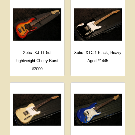
Xotic
XJ-1T 5st
Xotic
XTC-1 Black, Heavy
Lightweight Cherry Burst
Aged #1445
#2000