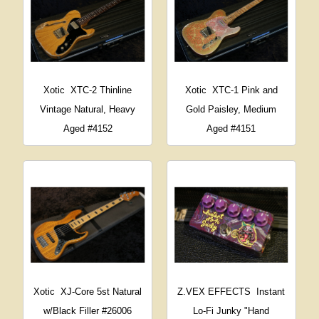
Xotic
XTC-2 Thinline
Xotic
XTC-1 Pink and
Vintage Natural, Heavy
Gold Paisley, Medium
Aged #4152
Aged #4151
Xotic
XJ-Core 5st Natural
Z.VEX EFFECTS
Instant
w/Black Filler #26006
Lo-Fi Junky "Hand