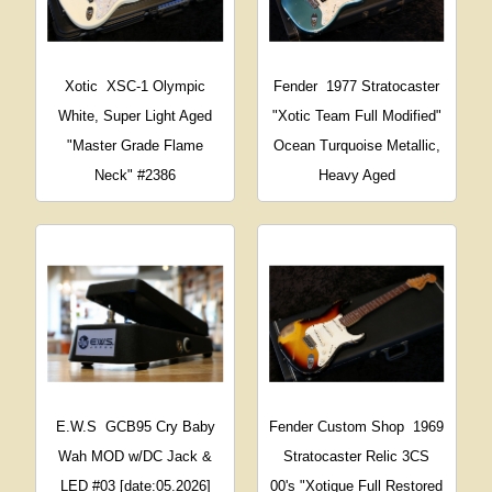
Xotic
XSC-1 Olympic
Fender
1977 Stratocaster
White, Super Light Aged
"Xotic Team Full Modified"
"Master Grade Flame
Ocean Turquoise Metallic,
Neck" #2386
Heavy Aged
E.W.S
GCB95 Cry Baby
Fender Custom Shop
1969
Wah MOD w/DC Jack &
Stratocaster Relic 3CS
LED #03 [date:05.2026]
00's "Xotique Full Restored