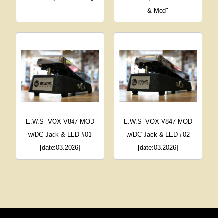
& Mod"
E.W.S
VOX V847 MOD
E.W.S
VOX V847 MOD
w/DC Jack & LED #01
w/DC Jack & LED #02
[date:03.2026]
[date:03.2026]