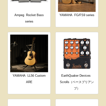
Ampeg
Rocket Bass
YAMAHA
FG/FS9 series
series
YAMAHA
LL56 Custom
EarthQuaker Devices
ARE
Scrolls（ベースプリアン
プ）