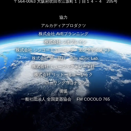
〒564-0063 大阪府吹田市江坂町１丁目１４－４ 205号
協力
アルカディアプロダクツ
株式会社 AVEプランニング
株式会社 ジオブレイン
株式会社 シンコーミュージック・エンタテイメント
株式会社 第一紙行 Tule music Lab.
株式会社 ミュージックトレード社
株式会社 リットーミュージック
ローリングココナッツ
後援
一般社団法人 全国楽器協会 FM COCOLO 765