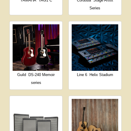
YAMAHA
TAG1 C
Córdoba
Stage Artist
Series
Guild
DS-240 Memoir
Line 6
Helix Stadium
series