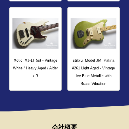
Xotic
XJ-1T 5st - Vintage
stilblu
Model JM. Patina
White / Heavy Aged / Alder
#261 Light Aged - Vintage
/ R
Ice Blue Metallic with
Brass Vibration
会社概要