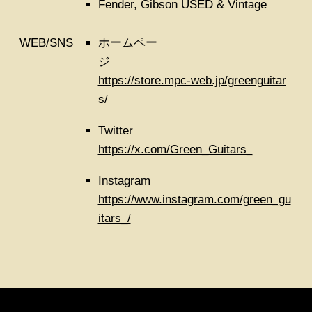
Fender, Gibson USED & Vintage
WEB/SNS
ホームペー
ジ
https://store.mpc-web.jp/greenguitar
s/
Twitter
https://x.com/Green_Guitars_
Instagram
https://www.instagram.com/green_gu
itars_/