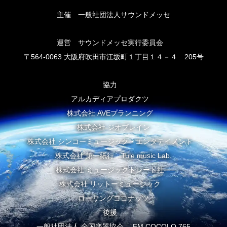
主催 一般社団法人サウンドメッセ
運営 サウンドメッセ実行委員会
〒564-0063 大阪府吹田市江坂町１丁目１４－４ 205号
協力
アルカディアプロダクツ
株式会社 AVEプランニング
株式会社 ジオブレイン
株式会社 シンコーミュージック・エンタテイメント
株式会社 第一紙行 Tule music Lab.
株式会社 ミュージックトレード社
株式会社 リットーミュージック
ローリングココナッツ
後援
一般社団法人 全国楽器協会 FM COCOLO 765