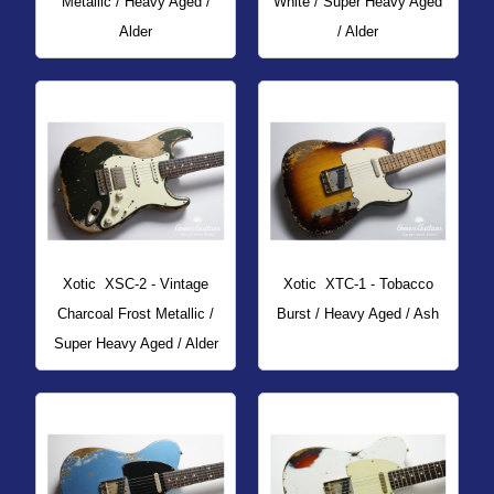
Metallic / Heavy Aged /
White / Super Heavy Aged
Alder
/ Alder
Xotic
XSC-2 - Vintage
Xotic
XTC-1 - Tobacco
Charcoal Frost Metallic /
Burst / Heavy Aged / Ash
Super Heavy Aged / Alder