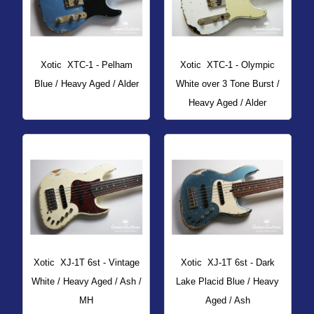
Xotic
XTC-1 - Pelham
Xotic
XTC-1 - Olympic
Blue / Heavy Aged / Alder
White over 3 Tone Burst /
Heavy Aged / Alder
Xotic
XJ-1T 6st - Vintage
Xotic
XJ-1T 6st - Dark
White / Heavy Aged / Ash /
Lake Placid Blue / Heavy
MH
Aged / Ash