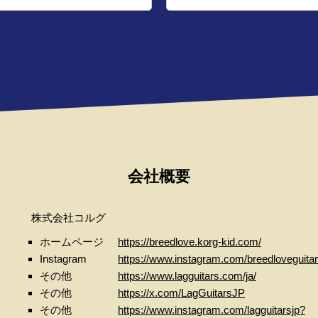
会社概要
株式会社コルグ
ホームページ
https://breedlove.korg-kid.com/
Instagram
https://www.instagram.com/breedloveguitar.
その他
https://www.lagguitars.com/ja/
その他
https://x.com/LagGuitarsJP
その他
https://www.instagram.com/lagguitarsjp?