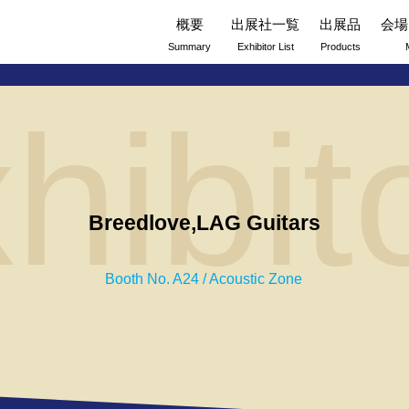
概要
出展社一覧
出展品
会場
Summary
Exhibitor List
Products
hibit
Breedlove,LAG Guitars
Booth No. A24 / Acoustic Zone