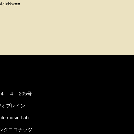
0MzIxNw==
１４－４ 205号
ジオブレイン
music Lab.
ングココナッツ