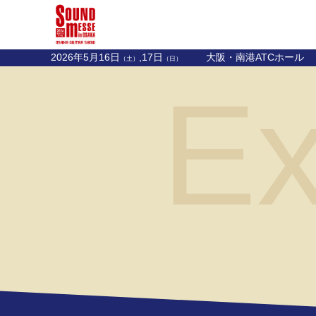
2026年5月16日
,17日
大阪・南港ATCホール
（土）
（日）
Ex