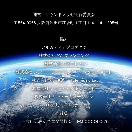
運営 サウンドメッセ実行委員会
〒564-0063 大阪府吹田市江坂町１丁目１４－４ 205号
協力
アルカディアプロダクツ
株式会社 AVEプランニング
株式会社 ジオブレイン
株式会社 シンコーミュージック・エンタテイメント
株式会社 第一紙行 Tule music Lab.
株式会社 ミュージックトレード社
株式会社 リットーミュージック
ローリングココナッツ
後援
一般社団法人 全国楽器協会 FM COCOLO 765