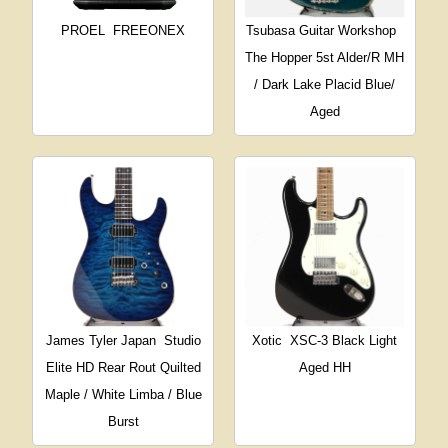
PROEL
FREEONEX
Tsubasa Guitar Workshop
The Hopper 5st Alder/R MH
/ Dark Lake Placid Blue/
Aged
James Tyler Japan
Studio
Xotic
XSC-3 Black Light
Elite HD Rear Rout Quilted
Aged HH
Maple / White Limba / Blue
Burst