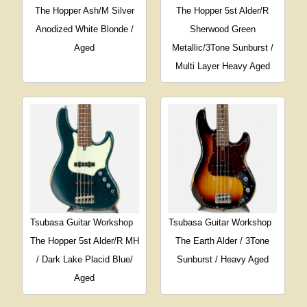
The Hopper Ash/M Silver
The Hopper 5st Alder/R
Anodized White Blonde /
Sherwood Green
Aged
Metallic/3Tone Sunburst /
Multi Layer Heavy Aged
Tsubasa Guitar Workshop
Tsubasa Guitar Workshop
The Hopper 5st Alder/R MH
The Earth Alder / 3Tone
/ Dark Lake Placid Blue/
Sunburst / Heavy Aged
Aged