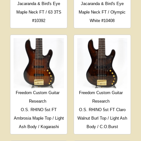
Jacaranda & Bird's Eye
Jacaranda & Bird's Eye
Maple Neck FT / 63 3TS
Maple Neck FT / Olympic
#10392
White #10408
Freedom Custom Guitar
Freedom Custom Guitar
Research
Research
O.S. RHINO 5st FT
O.S. RHINO 5st FT Claro
Ambrosia Maple Top / Light
Walnut Burl Top / Light Ash
Ash Body / Kogarashi
Body / C.O.Burst