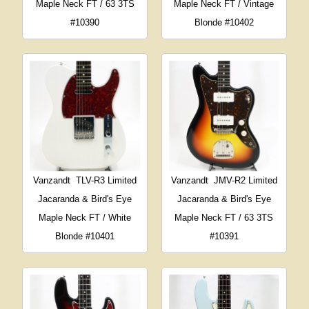
Maple Neck FT / 63 3TS
Maple Neck FT / Vintage
#10390
Blonde #10402
Vanzandt
TLV-R3 Limited
Vanzandt
JMV-R2 Limited
Jacaranda & Bird's Eye
Jacaranda & Bird's Eye
Maple Neck FT / White
Maple Neck FT / 63 3TS
Blonde #10401
#10391