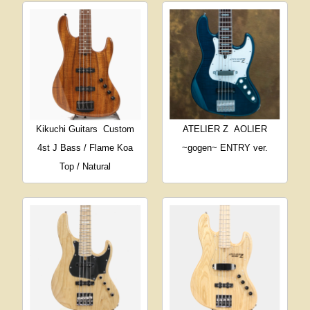
Kikuchi Guitars
Custom
ATELIER Z
AOLIER
4st J Bass / Flame Koa
~gogen~ ENTRY ver.
Top / Natural