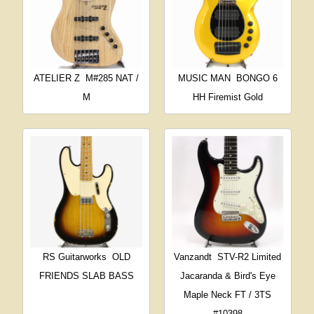
ATELIER Z
M#285 NAT /
MUSIC MAN
BONGO 6
M
HH Firemist Gold
RS Guitarworks
OLD
Vanzandt
STV-R2 Limited
FRIENDS SLAB BASS
Jacaranda & Bird's Eye
Maple Neck FT / 3TS
#10398