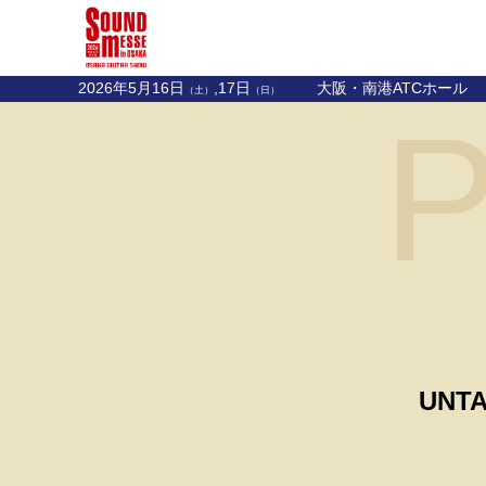
2026年5月16日
,17日
大阪・南港ATCホール
（土）
（日）
P
UNTA