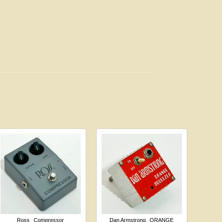
Ross
Compressor
Dan Armstrong
ORANGE