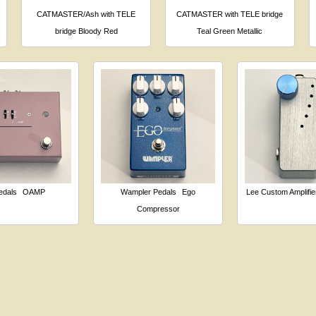
CATMASTER/Ash with TELE
CATMASTER with TELE bridge
bridge Bloody Red
Teal Green Metallic
edals
OAMP
Wampler Pedals
Ego
Lee Custom Amplifie
Compressor