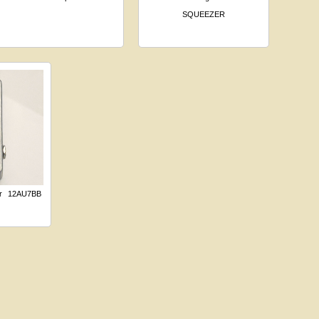
SQUEEZER
r
12AU7BB