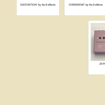
DISTORTION” by No.8 effects
OVERDRIVE” by No.8 effects
29 P