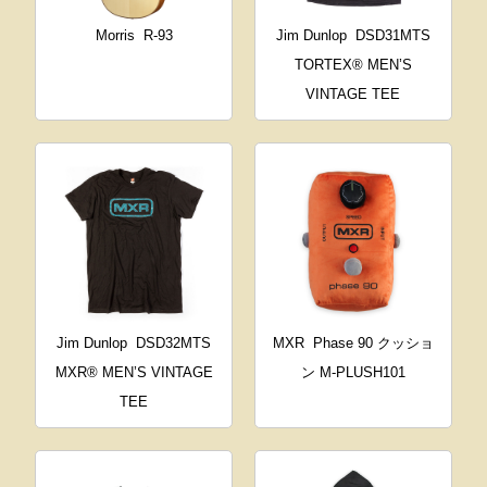
Morris
R-93
Jim Dunlop
DSD31MTS
TORTEX® MEN’S
VINTAGE TEE
Jim Dunlop
DSD32MTS
MXR
Phase 90 クッショ
MXR® MEN’S VINTAGE
ン M-PLUSH101
TEE