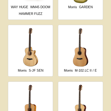
WAY HUGE
WM45 DOOM
Morris
GARDEN
HAMMER FUZZ
Morris
S-JF SEN
Morris
M-102.LC II / E