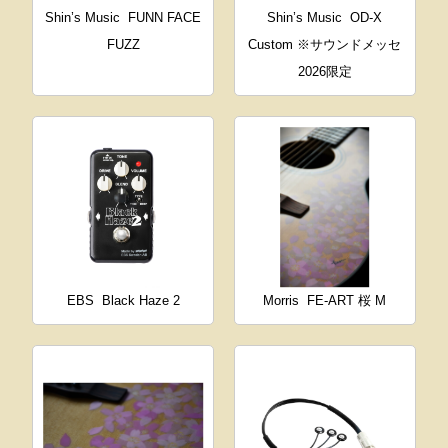
Shin’s Music
FUNN FACE
Shin’s Music
OD-X
FUZZ
Custom ※サウンドメッセ
2026限定
EBS
Black Haze 2
Morris
FE-ART 桜 M