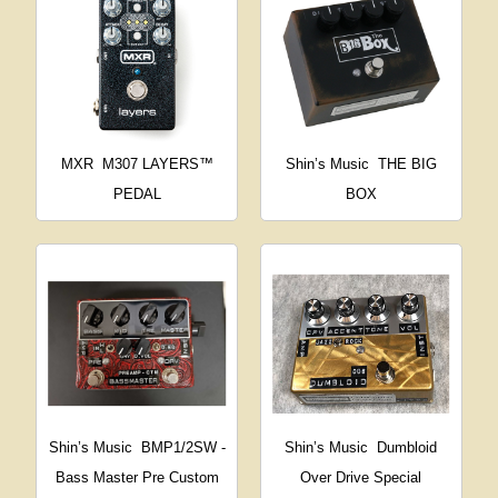
MXR
M307 LAYERS™
Shin’s Music
THE BIG
PEDAL
BOX
Shin’s Music
BMP1/2SW -
Shin’s Music
Dumbloid
Bass Master Pre Custom
Over Drive Special