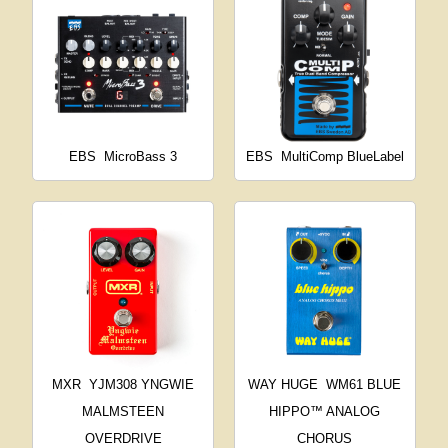
EBS
MicroBass 3
EBS
MultiComp BlueLabel
MXR
YJM308 YNGWIE
WAY HUGE
WM61 BLUE
MALMSTEEN
HIPPO™ ANALOG
OVERDRIVE
CHORUS