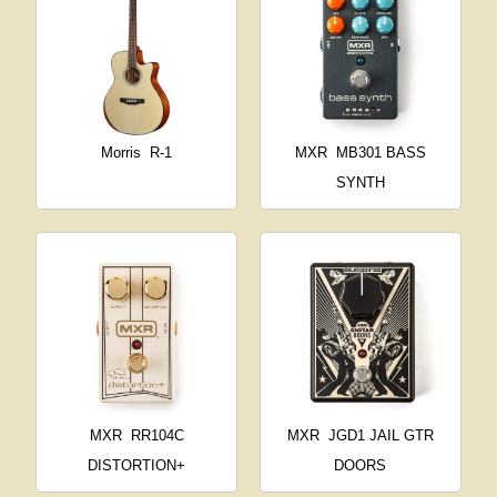
Morris
R-1
MXR
MB301 BASS
SYNTH
MXR
RR104C
MXR
JGD1 JAIL GTR
DISTORTION+
DOORS