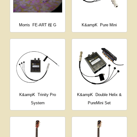
Morris
FE-ART 桜 G
K&ampK
Pure Mini
K&ampK
Trinity Pro
K&ampK
Double Helix &
System
PureMini Set