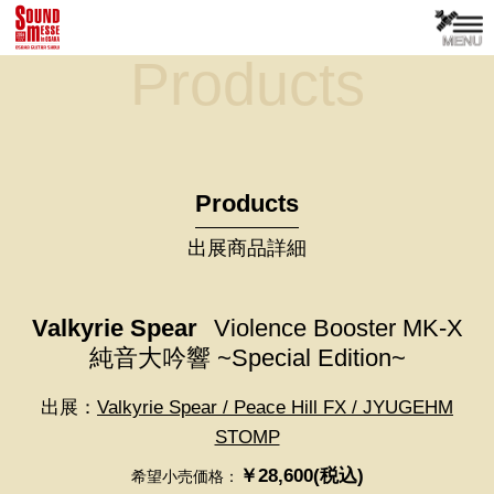
Products
Products
出展商品詳細
Valkyrie Spear
Violence Booster MK-X
純音大吟響 ~Special Edition~
出展：
Valkyrie Spear / Peace Hill FX / JYUGEHM
STOMP
￥28,600(税込)
希望小売価格：