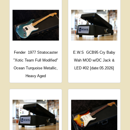
Fender
1977 Stratocaster
E.W.S
GCB95 Cry Baby
"Xotic Team Full Modified"
Wah MOD w/DC Jack &
Ocean Turquoise Metallic,
LED #02 [date:05.2026]
Heavy Aged