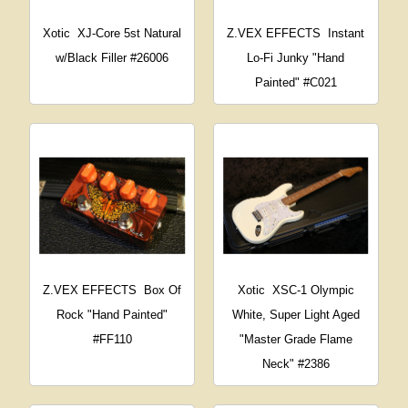
Xotic
XJ-Core 5st Natural
Z.VEX EFFECTS
Instant
w/Black Filler #26006
Lo-Fi Junky "Hand
Painted" #C021
Z.VEX EFFECTS
Box Of
Xotic
XSC-1 Olympic
Rock "Hand Painted"
White, Super Light Aged
#FF110
"Master Grade Flame
Neck" #2386