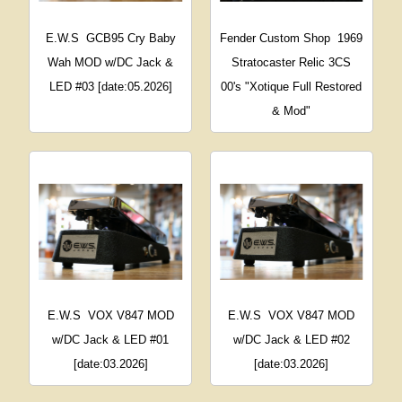
E.W.S
GCB95 Cry Baby
Fender Custom Shop
1969
Wah MOD w/DC Jack &
Stratocaster Relic 3CS
LED #03 [date:05.2026]
00's "Xotique Full Restored
& Mod"
E.W.S
VOX V847 MOD
E.W.S
VOX V847 MOD
w/DC Jack & LED #01
w/DC Jack & LED #02
[date:03.2026]
[date:03.2026]