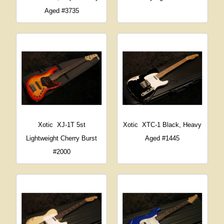
Aged #3735
Xotic
XJ-1T 5st
Xotic
XTC-1 Black, Heavy
Lightweight Cherry Burst
Aged #1445
#2000