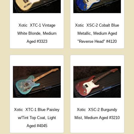
Xotic
XTC-1 Vintage
Xotic
XSC-2 Cobalt Blue
White Blonde, Medium
Metallic, Medium Aged
Aged #3323
"Reverse Head" #4120
Xotic
XTC-1 Blue Paisley
Xotic
XSC-2 Burgundy
w/Tint Top Coat, Light
Mist, Medium Aged #3210
Aged #4045