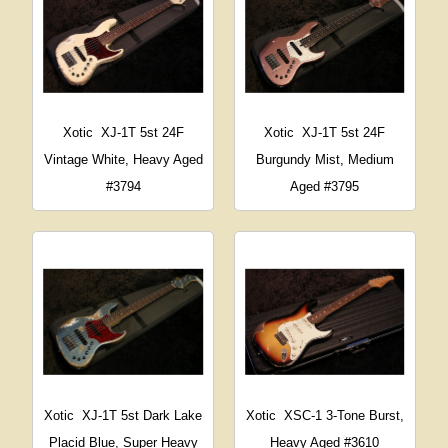
Xotic
XJ-1T 5st 24F
Xotic
XJ-1T 5st 24F
Vintage White, Heavy Aged
Burgundy Mist, Medium
#3794
Aged #3795
Xotic
XJ-1T 5st Dark Lake
Xotic
XSC-1 3-Tone Burst,
Placid Blue, Super Heavy
Heavy Aged #3610