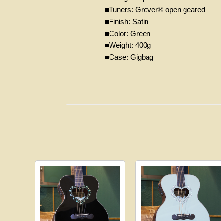
■Tuners: Grover® open geared
■Finish: Satin
■Color: Green
■Weight: 400g
■Case: Gigbag