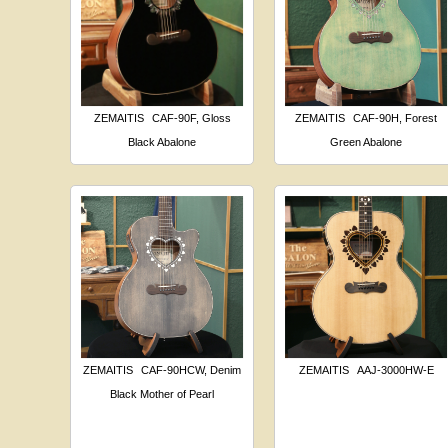
ZEMAITIS
CAF-90F, Gloss
ZEMAITIS
CAF-90H, Forest
Black Abalone
Green Abalone
ZEMAITIS
CAF-90HCW, Denim
ZEMAITIS
AAJ-3000HW-E
Black Mother of Pearl