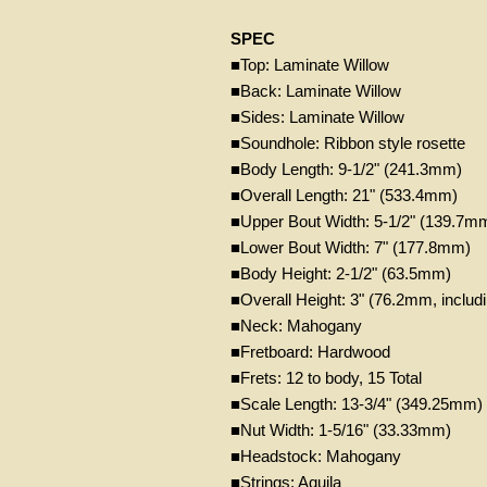
SPEC
■Top: Laminate Willow
■Back: Laminate Willow
■Sides: Laminate Willow
■Soundhole: Ribbon style rosette
■Body Length: 9-1/2" (241.3mm)
■Overall Length: 21" (533.4mm)
■Upper Bout Width: 5-1/2" (139.7m
■Lower Bout Width: 7" (177.8mm)
■Body Height: 2-1/2" (63.5mm)
■Overall Height: 3" (76.2mm, includ
■Neck: Mahogany
■Fretboard: Hardwood
■Frets: 12 to body, 15 Total
■Scale Length: 13-3/4" (349.25mm)
■Nut Width: 1-5/16" (33.33mm)
■Headstock: Mahogany
■Strings: Aquila