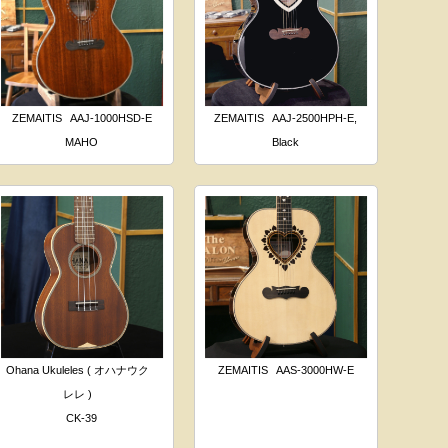
ZEMAITIS
AAJ-1000HSD-E
ZEMAITIS
AAJ-2500HPH-E,
MAHO
Black
Ohana Ukuleles ( オハナウク
ZEMAITIS
AAS-3000HW-E
レレ )
CK-39