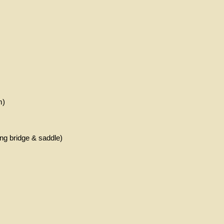
m)
ing bridge & saddle)