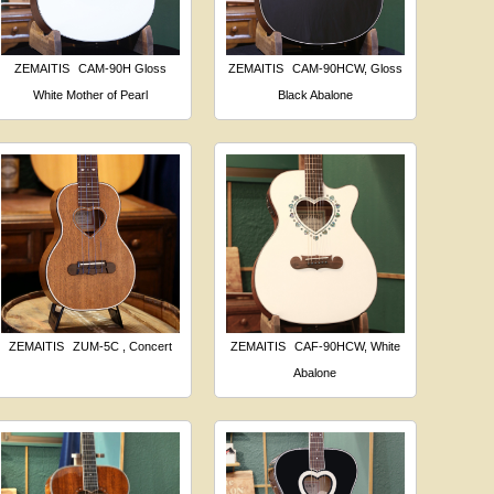
ZEMAITIS
CAM-90H Gloss
ZEMAITIS
CAM-90HCW, Gloss
White Mother of Pearl
Black Abalone
ZEMAITIS
ZUM-5C , Concert
ZEMAITIS
CAF-90HCW, White
Abalone