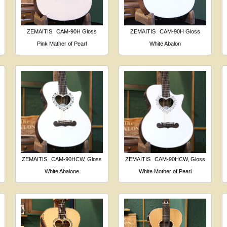
ZEMAITIS
CAM-90H Gloss
ZEMAITIS
CAM-90H Gloss
Pink Mather of Pearl
White Abalon
ZEMAITIS
CAM-90HCW, Gloss
ZEMAITIS
CAM-90HCW, Gloss
White Abalone
White Mother of Pearl