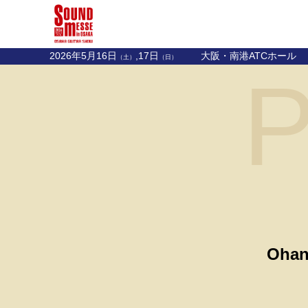
2026年5月16日
,17日
大阪・南港ATCホール
（土）
（日）
P
Ohan