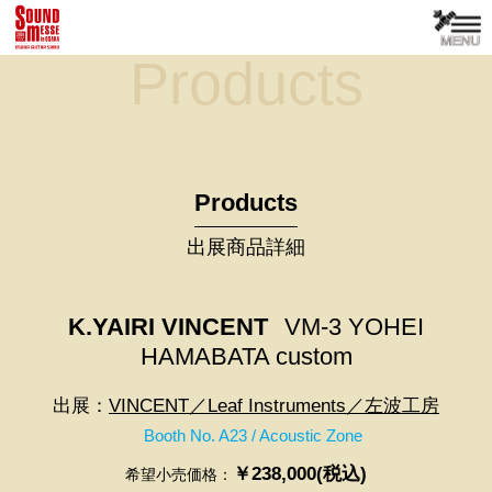
Products
Products
出展商品詳細
K.YAIRI VINCENT
VM-3 YOHEI
HAMABATA custom
出展：
VINCENT／Leaf Instruments／左波工房
Booth No. A23 / Acoustic Zone
￥238,000(税込)
希望小売価格：