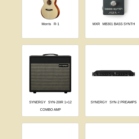
Morris
R-1
MXR
MB301 BASS SYNTH
SYNERGY
SYN-20IR 1×12
SYNERGY
SYN-2 PREAMPS
COMBO AMP