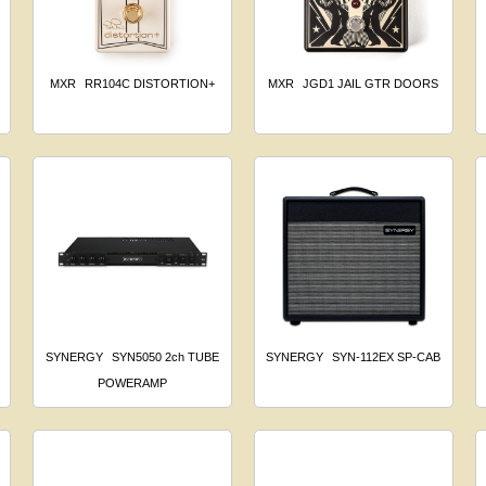
MXR
RR104C DISTORTION+
MXR
JGD1 JAIL GTR DOORS
SYNERGY
SYN5050 2ch TUBE
SYNERGY
SYN-112EX SP-CAB
POWERAMP