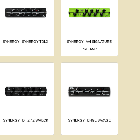
SYNERGY
SYNERGY TDLX
SYNERGY
VAI SIGNATURE
PRE-AMP
SYNERGY
Dr. Z / Z WRECK
SYNERGY
ENGL SAVAGE