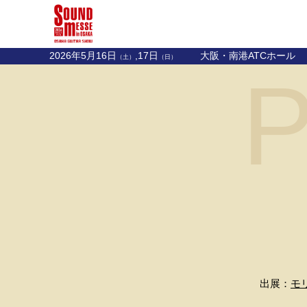
2026年5月16日
,17日
大阪・南港ATCホール
（土）
（日）
P
出展：
モ