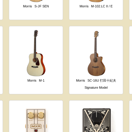
Morris
S-JF SEN
Morris
M-102.LC II / E
Morris
M-1
Morris
SC-16U 打田十紀夫
Signature Model