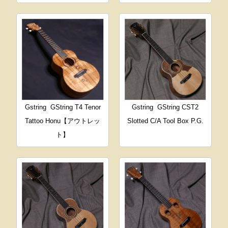
Gstring
GString T4 Tenor
Gstring
GString CST2
Tattoo Honu【アウトレッ
Slotted C/A Tool Box P.G.
ト】