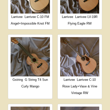
Larrivee
Larrivee C-10 FM
Larrivee
Larrivee LV-19R
Angel+Impossible Knot FM
Flying Eagle RW
Gstring
G String T4 Sun
Larrivee
Larrivee C-10
Curly Mango
Rose Lady+Vase & Vine
Vintage RW