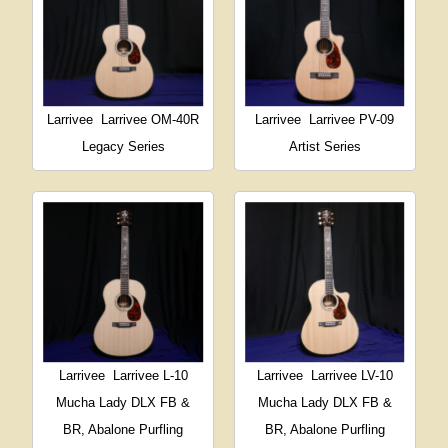
Larrivee
Larrivee OM-40R
Larrivee
Larrivee PV-09
Legacy Series
Artist Series
Larrivee
Larrivee L-10
Larrivee
Larrivee LV-10
Mucha Lady DLX FB &
Mucha Lady DLX FB &
BR, Abalone Purfling
BR, Abalone Purfling