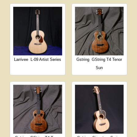
Larrivee
L-09 Artist Series
Gstring
GString T4 Tenor
Sun