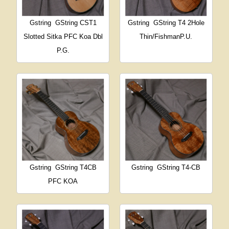
Gstring
GString CST1
Gstring
GString T4 2Hole
Slotted Sitka PFC Koa Dbl
Thin/FishmanP.U.
P.G.
Gstring
GString T4CB
Gstring
GString T4-CB
PFC KOA