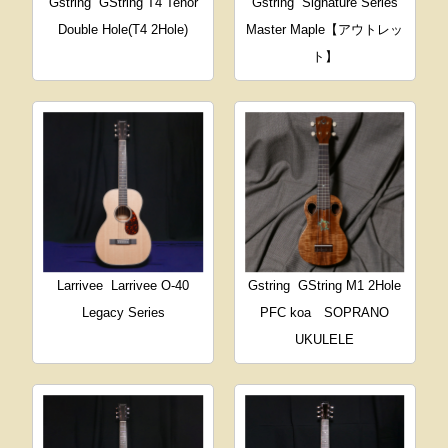
Gstring
GString T4 Tenor
Gstring
Signature Series
Double Hole(T4 2Hole)
Master Maple【アウトレッ
ト】
Larrivee
Larrivee O-40
Gstring
GString M1 2Hole
Legacy Series
PFC koa SOPRANO
UKULELE