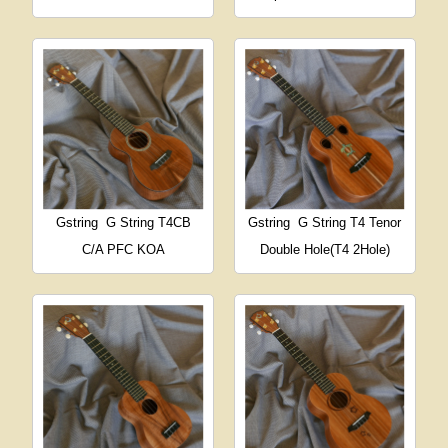
Gstring
G String T4CB
Gstring
G String T4 Tenor
C/A PFC KOA
Double Hole(T4 2Hole)