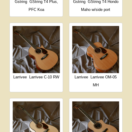
Gstring
GString T4 Plus,
Gstring
GString T4 Hondo
PFC Koa
Maho w/side port
Larrivee
Larrivee C-10 RW
Larrivee
Larrivee OM-05
MH