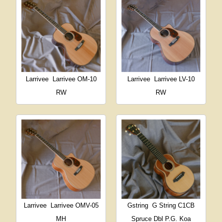
Larrivee
Larrivee OM-10
Larrivee
Larrivee LV-10
RW
RW
Larrivee
Larrivee OMV-05
Gstring
G String C1CB
MH
Spruce Dbl P.G. Koa