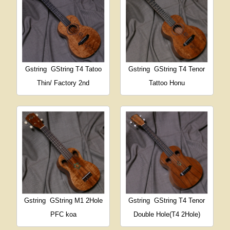
Gstring
GString T4 Tatoo
Gstring
GString T4 Tenor
Thin/ Factory 2nd
Tattoo Honu
Gstring
GString M1 2Hole
Gstring
GString T4 Tenor
PFC koa
Double Hole(T4 2Hole)