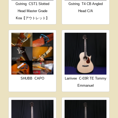
Gstring
CST1 Slotted
Gstring
T4 CB Angled
Head Master Grade
Head C/A
Koa【アウトレット】
SHUBB
CAPO
Larrivee
C-03R TE Tommy
Emmanuel