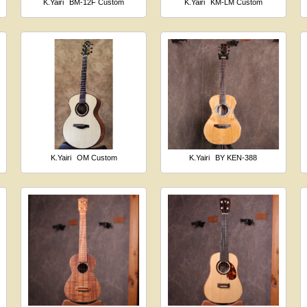
K.Yairi
BM-12F Custom
K.Yairi
KM-LM Custom
K.Yairi
OM Custom
K.Yairi
BY KEN-388