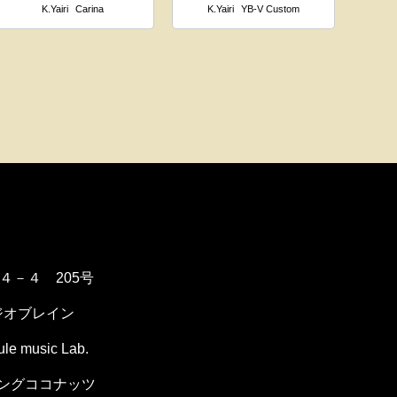
K.Yairi
Carina
K.Yairi
YB-V Custom
１４－４ 205号
ジオブレイン
music Lab.
ングココナッツ