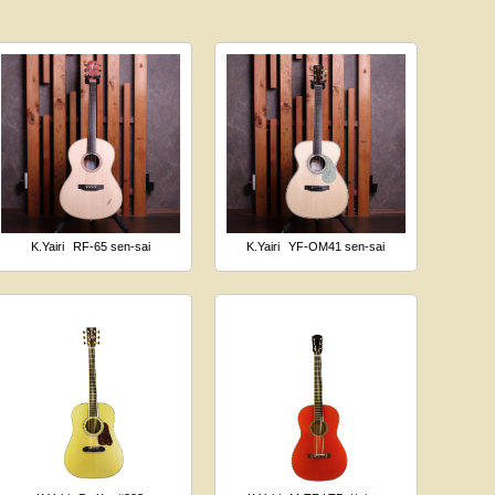
K.Yairi
RF-65 sen-sai
K.Yairi
YF-OM41 sen-sai