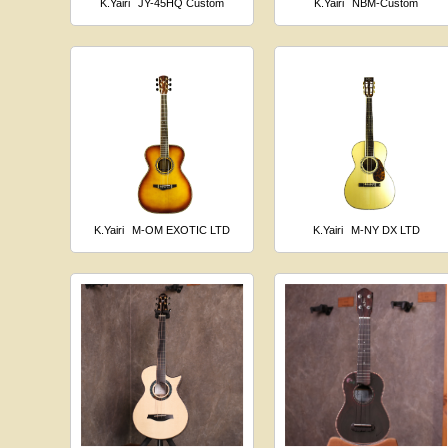
K.Yairi
JY-45HQ Custom
K.Yairi
NBM-Custom
K.Yairi
M-OM EXOTIC LTD
K.Yairi
M-NY DX LTD