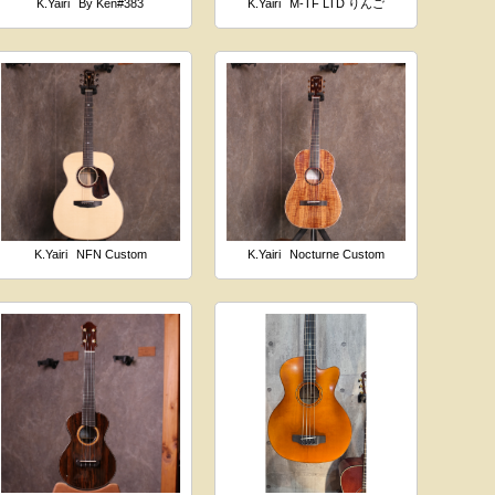
K.Yairi
By Ken#383
K.Yairi
M-TF LTD りんご
K.Yairi
NFN Custom
K.Yairi
Nocturne Custom