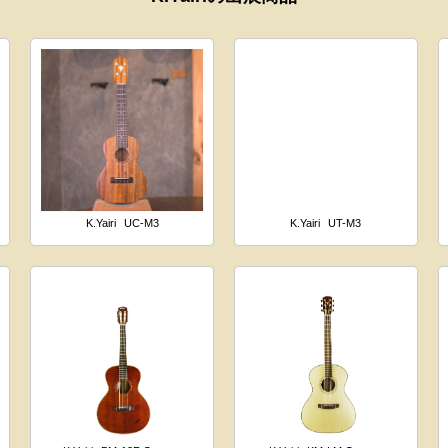
K.Yairi
UC-M3
K.Yairi
UT-M3