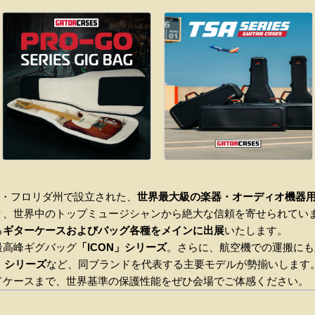
アメリカ・フロリダ州で設立された、
世界最大級の楽器・オーディオ機器
り、世界中のトップミュージシャンから絶大な信頼を寄せられてい
る
ギターケースおよびバッグ各種をメインに出展
いたします。
最高峰ギグバッグ
「ICON」シリーズ
。さらに、航空機での運搬にも
）」シリーズ
など、同ブランドを代表する主要モデルが勢揃いします
ドケースまで、世界基準の保護性能をぜひ会場でご体感ください。