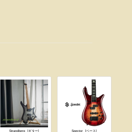
Strandberg
[ギター]
Spector
[ベース]