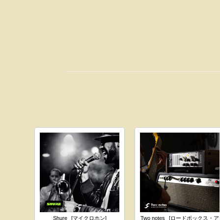
Shure
[マイクロホン]
Two notes
[ロードボックス・ア