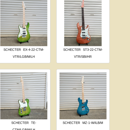
SCHECTER
EX-4-22-CTM-
SCHECTER
ST3-22-CTM-
VTR/LGB/M/LH
VTR/SBI/HR
SCHECTER
TE-
SCHECTER
MZ-1-W/ILB/M
CTM/LGB/M/LH