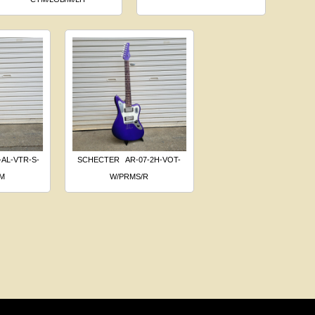
-AL-VTR-S-
SCHECTER
AR-07-2H-VOT-
/M
W/PRMS/R