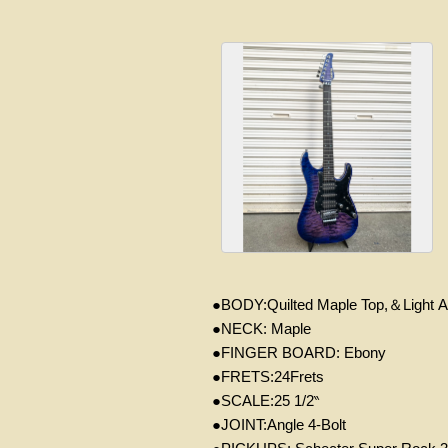
●
BODY:
Quilted
Maple
Top,＆
L
ight
A
●
NECK:
Maple
●
FINGER BOARD:
Ebony
●
FRETS:24
Frets
●
SCALE:25 1/2
‶
●
JOINT:Angle 4-Bolt