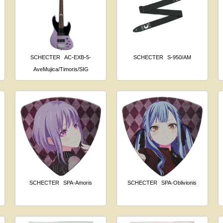
SCHECTER
AC-EXB-5-
SCHECTER
S-950/AM
AveMujica/Timoris/SIG
SCHECTER
SPA-Amoris
SCHECTER
SPA-Oblivionis