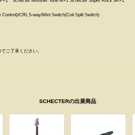
3F
×
1
Schecter Monster Tone M×1 Schecter Super Rock 3R×
1
ontrol)/CRL 5-way/Mini Switch(Coil Split Switch)
のでご了承ください。
SCHECTERの出展商品