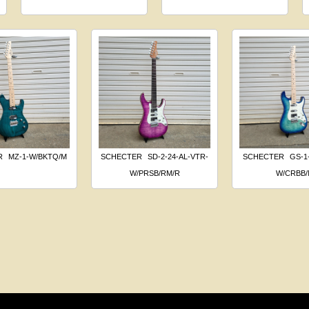
R
MZ-1-W/BKTQ/M
SCHECTER
SD-2-24-AL-VTR-
SCHECTER
GS-1
W/PRSB/RM/R
W/CRBB