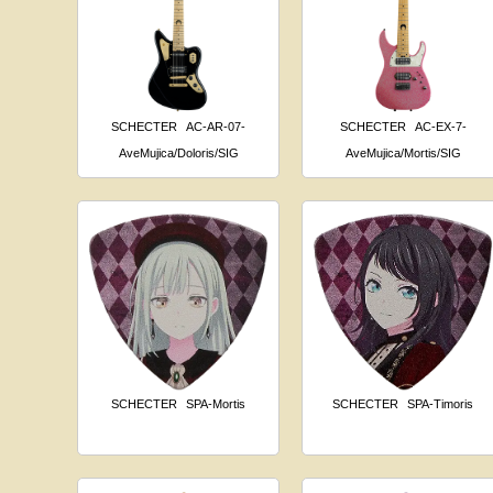
SCHECTER
AC-AR-07-
SCHECTER
AC-EX-7-
AveMujica/Doloris/SIG
AveMujica/Mortis/SIG
SCHECTER
SPA-Mortis
SCHECTER
SPA-Timoris