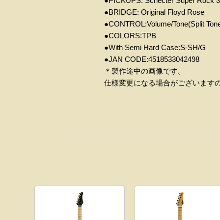
●
PICKUPS:
Schecter Super Rock 
●
BRIDGE:
Original Floyd
Rose
●
CONTROL:Volume/Tone(Split Tone C
●
COLORS:
TPB
●
W
ith Semi Hard Case:S-SH/G
●JAN CODE:4518533042498
＊製作途中の画像です。
仕様変更になる場合がございます