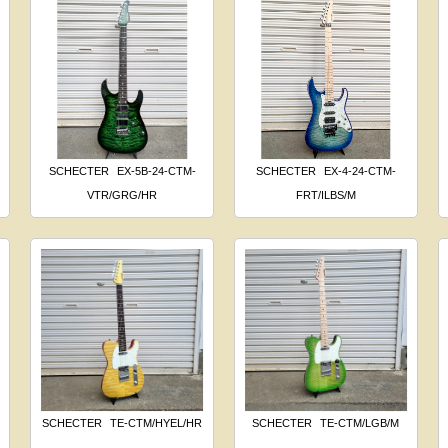
SCHECTER
EX-5B-24-CTM-
SCHECTER
EX-4-24-CTM-
VTR/GRG/HR
FRT/ILBS/M
SCHECTER
TE-CTM/HYEL/HR
SCHECTER
TE-CTM/LGB/M