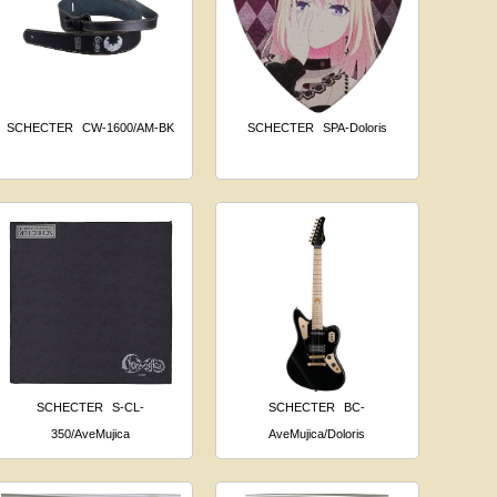
SCHECTER
CW-1600/AM-BK
SCHECTER
SPA-Doloris
SCHECTER
S-CL-
SCHECTER
BC-
350/AveMujica
AveMujica/Doloris