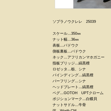
ソプラノウクレレ 25039
スケール…350㎜
ナット幅…36㎜
表板…パドウク
側板裏板…パドウク
ネック…アフリカンマホガニー
指板ブリッジ…縞黒檀
ロゼッタ…栃、シナ
バインディング…縞黒檀
パーフリング…シナ
ヘッドプレート…縞黒檀
ペグ…GOTOH UPTクローム
ポジションマーク…白蝶貝
ナットサドル…牛骨
弦…Worth CM