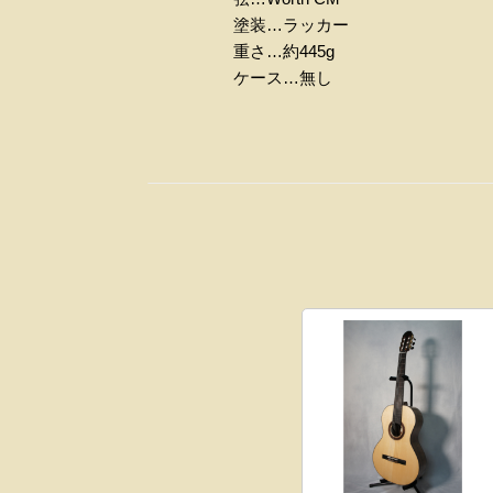
塗装…ラッカー
重さ…約445g
ケース…無し