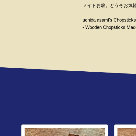
メイドお箸。どうぞお気
uchida asami's Chopsticks
- Wooden Chopsticks Mad