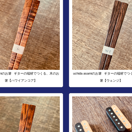
amiのお箸
ギターの端材でつくる、木のお
uchida asamiのお箸
ギターの端材でつ
箸【ハワイアンコア】
箸【ウェンジ】