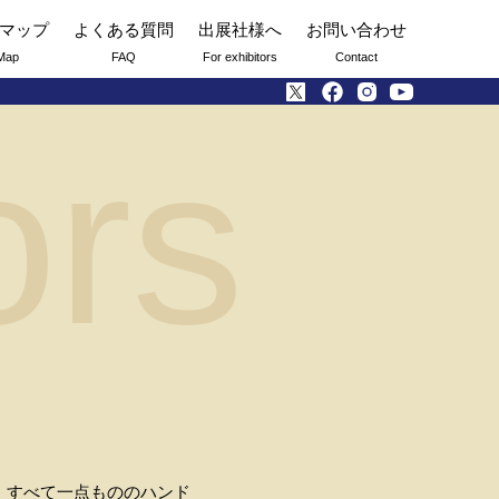
マップ
よくある質問
出展社様へ
お問い合わせ
Map
FAQ
For exhibitors
Contact
ors
。すべて一点もののハンド