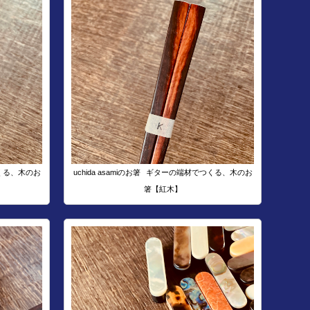
くる、木のお
uchida asamiのお箸
ギターの端材でつくる、木のお
箸【紅木】