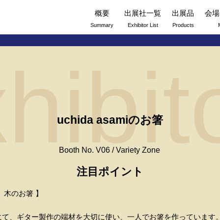
概要
出展社一覧
出展品
会場
Summary
Exhibitor List
Products
hibit
uchida asamiのお箸
Booth No. V06 / Variety Zone
注目ポイント
、木のお箸 】
にて、ギター製作の端材を大切に使い、一人でお箸を作っています