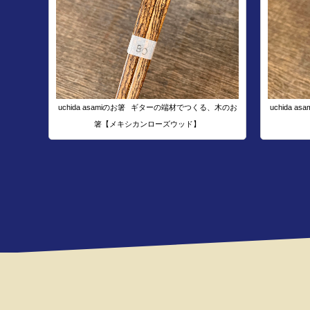
uchida asamiのお箸
ギターの端材でつくる、木のお
uchida as
箸【メキシカンローズウッド】