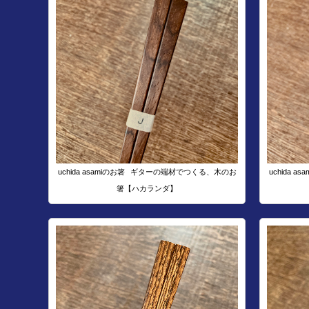
uchida asamiのお箸
ギターの端材でつくる、木のお
uchida as
箸【ハカランダ】