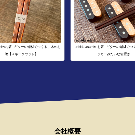
amiのお箸
ギターの端材でつくる、木のお
uchida asamiのお箸
ギターの端材でつ
箸【スネークウッド】
ッカーみたいな箸置き
会社概要