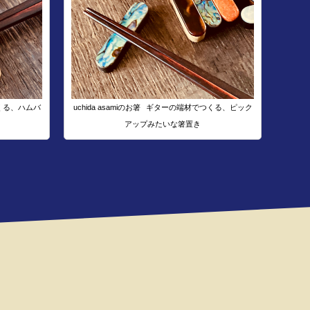
くる、ハムバ
uchida asamiのお箸
ギターの端材でつくる、ピック
アップみたいな箸置き