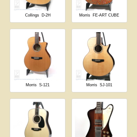
Collings
D-2H
Morris
FE-ART CUBE
Morris
S-121
Morris
SJ-101