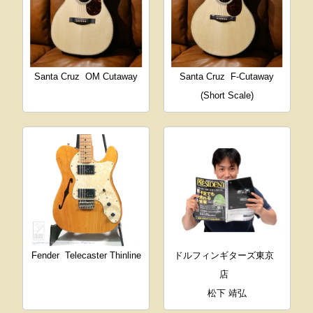
Santa Cruz
OM Cutaway
Santa Cruz
F-Cutaway
(Short Scale)
Fender
Telecaster Thinline
ドルフィンギターズ東京
店
松下 靖弘