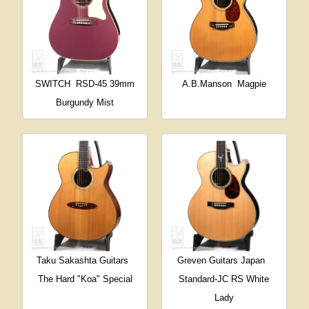
SWITCH
RSD-45 39mm
A.B.Manson
Magpie
Burgundy Mist
Taku Sakashta Guitars
Greven Guitars Japan
The Hard "Koa" Special
Standard-JC RS White
Lady