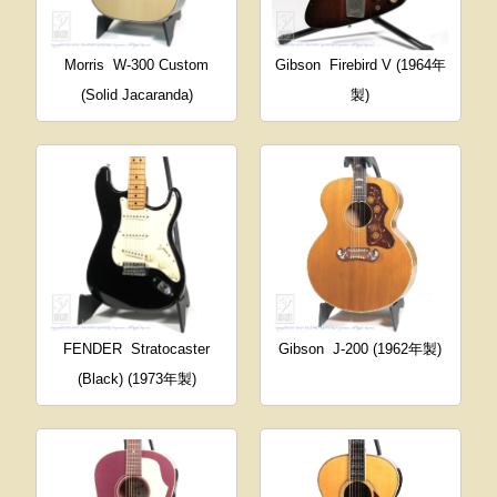
Morris
W-300 Custom
Gibson
Firebird V (1964年
(Solid Jacaranda)
製)
FENDER
Stratocaster
Gibson
J-200 (1962年製)
(Black) (1973年製)