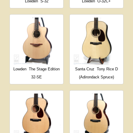
Lowden
S-32
Lowden
O-32C+
Lowden
The Stage Edition
Santa Cruz
Tony Rice D
32-SE
(Adirondack Spruce)