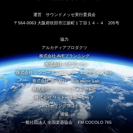
運営 サウンドメッセ実行委員会
〒564-0063 大阪府吹田市江坂町１丁目１４－４ 205号
協力
アルカディアプロダクツ
株式会社 AVEプランニング
株式会社 ジオブレイン
株式会社 シンコーミュージック・エンタテイメント
株式会社 第一紙行 Tule music Lab.
株式会社 ミュージックトレード社
株式会社 リットーミュージック
ローリングココナッツ
後援
一般社団法人 全国楽器協会 FM COCOLO 765