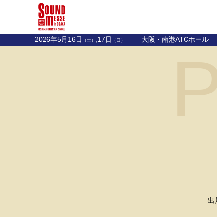
2026年5月16日
,17日
大阪・南港ATCホール
（土）
（日）
P
出