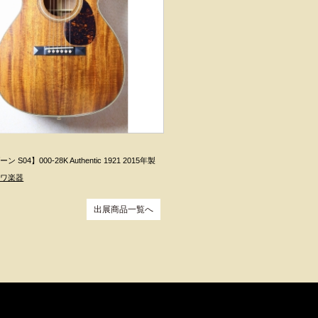
Gibson
【ショップゾーン S04】J-45 1
出展：
クロサワ楽器
S04】000-28K Authentic 1921 2015年製
サワ楽器
出展商品一覧へ