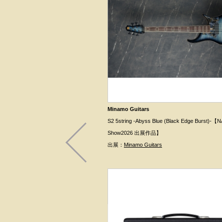
Minamo Guitars
S2 5string -Abyss Blue (Black Edge Burst)-
Show2026 出展作品】
出展：
Minamo Guitars