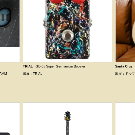
TRIAL
GB-6 / Super Germanium Booster
Santa Cruz
【NAMM
出展：
TRIAL
出展：
ドル