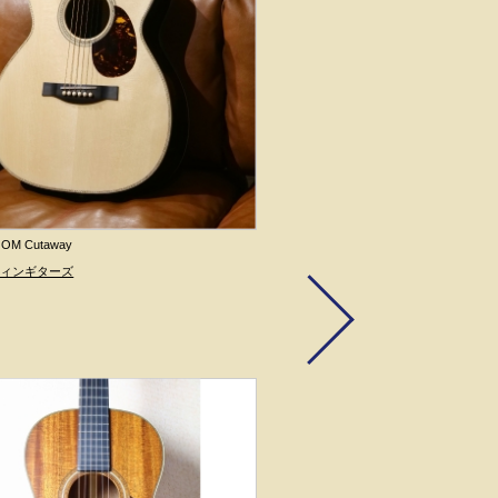
OM Cutaway
Sigma Guitars
000M-15E-AGED
フィンギターズ
出展：
Sigma Guitars