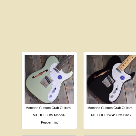
Momose Custom Craft Guitars
Momose Custom Craft Guitars
MT-HOLLOW Maho/R
MT-HOLLOW ASH/M Black
Peppermint