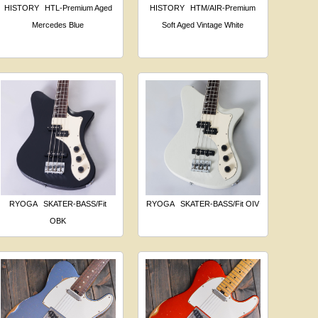
HISTORY
HTL-Premium Aged
HISTORY
HTM/AIR-Premium
Mercedes Blue
Soft Aged Vintage White
RYOGA
SKATER-BASS/Fit
RYOGA
SKATER-BASS/Fit OIV
OBK