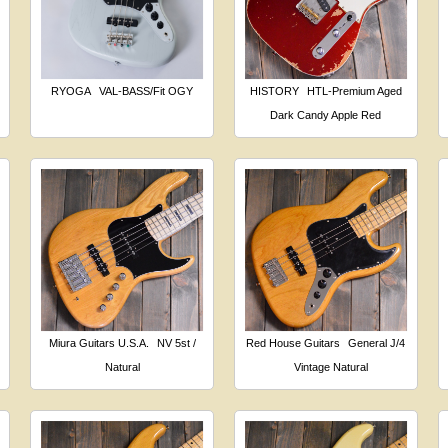
RYOGA
VAL-BASS/Fit OGY
HISTORY
HTL-Premium Aged
Dark Candy Apple Red
Miura Guitars U.S.A.
NV 5st /
Red House Guitars
General J/4
Natural
Vintage Natural