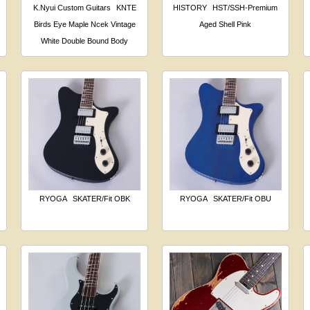
K.Nyui Custom Guitars
KNTE
HISTORY
HST/SSH-Premium
Birds Eye Maple Ncek Vintage
Aged Shell Pink
White Double Bound Body
RYOGA
SKATER/Fit OBK
RYOGA
SKATER/Fit OBU