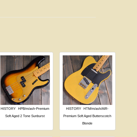
HISTORY
HPB/m/ash-Premium
HISTORY
HTM/m/ash/AIR-
Soft Aged 2 Tone Sunburst
Premium Soft Aged Butterscotch
Blonde