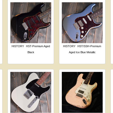
HISTORY
HST-Premium Aged
HISTORY
HST/SSH-Premium
Black
Aged Ice Blue Metallic