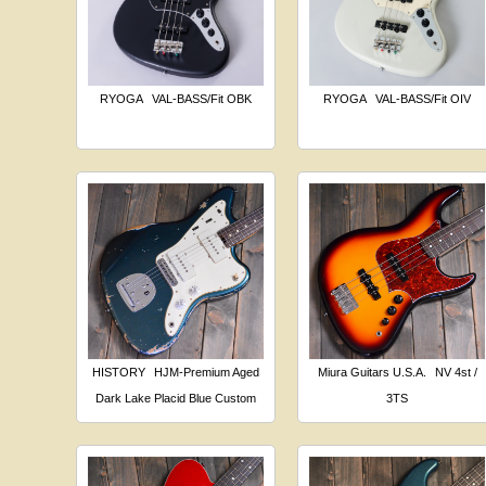
RYOGA
VAL-BASS/Fit OBK
RYOGA
VAL-BASS/Fit OIV
HISTORY
HJM-Premium Aged
Miura Guitars U.S.A.
NV 4st /
Dark Lake Placid Blue Custom
3TS