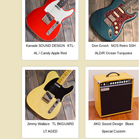
Kanade SOUND DESIGN
KTL-
Don Grosh
NOS Retro SSH
AL / Candy Apple Red
ALD/R Ocean Turquoise
Jimmy Wallace
TL BKGUARD
AKG Sound Design
Blues
LT AGED
Special Custom