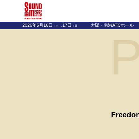
2026年5月16日
,17日
大阪・南港ATCホール
（土）
（日）
P
Freedo