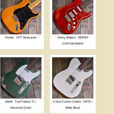
Fender
1977 Stratcaster
Jimmy Wallace
SIERRA
CUSTOM MAHO
infinite
Trad Fullsize TL /
K.Nyui Custom Guitars
KNTE /
Sherwood Green
White Blond