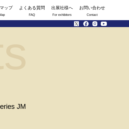
マップ
よくある質問
出展社様へ
お問い合わせ
Map
FAQ
For exhibitors
Contact
ts
eries JM