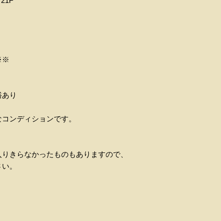
 21F
※※
裕あり
なコンディションです。
入りきらなかったものもありますので、
さい。