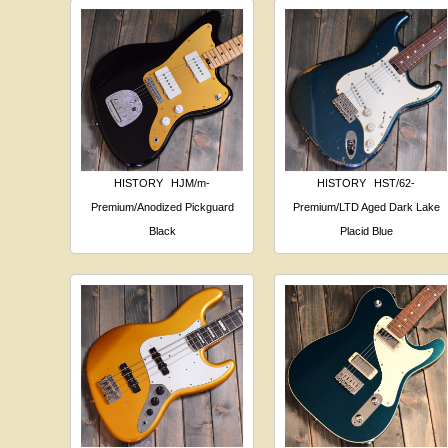
HISTORY
HJM/m-
HISTORY
HST/62-
Premium/Anodized Pickguard
Premium/LTD Aged Dark Lake
Black
Placid Blue