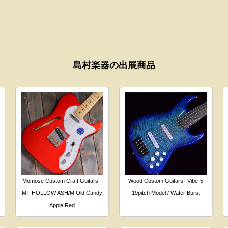
島村楽器の出展商品
Momose Custom Craft Guitars
Wood Custom Guitars
Vibe-5
MT-HOLLOW ASH/M Old Candy
19pitch Model / Water Burst
Apple Red