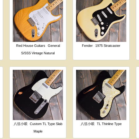
Red House Guitars
General
Fender
1975 Stratcaster
S/SSS Vintage Natural
八弦小唄
Custom TL Type Slab
八弦小唄
TL Thinline Type
Maple