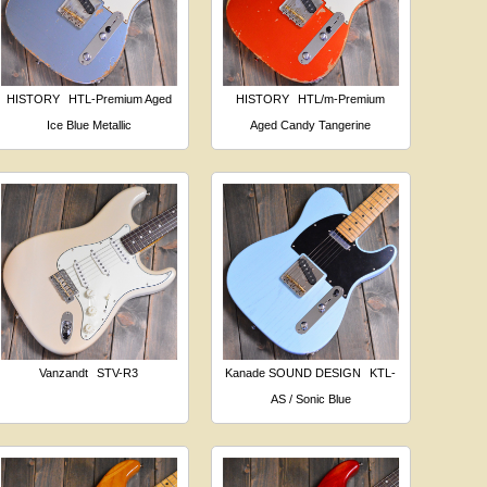
HISTORY
HTL-Premium Aged
HISTORY
HTL/m-Premium
Ice Blue Metallic
Aged Candy Tangerine
Vanzandt
STV-R3
Kanade SOUND DESIGN
KTL-
AS / Sonic Blue