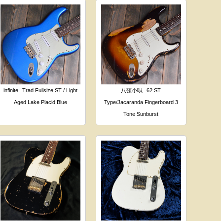
infinite
Trad Fullsize ST / Light
八弦小唄
62 ST
Aged Lake Placid Blue
Type/Jacaranda Fingerboard 3
Tone Sunburst