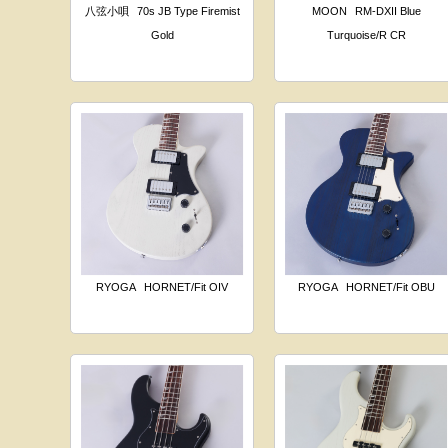
八弦小唄
70s JB Type Firemist
MOON
RM-DXII Blue
Gold
Turquoise/R CR
RYOGA
HORNET/Fit OIV
RYOGA
HORNET/Fit OBU