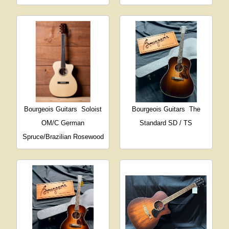
Bourgeois Guitars
Soloist
Bourgeois Guitars
The
OM/C German
Standard SD / TS
Spruce/Brazilian Rosewood