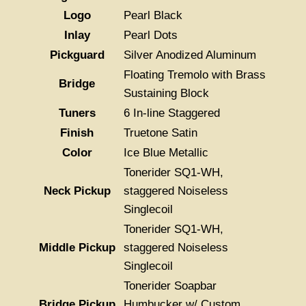
Logo
Pearl Black
Inlay
Pearl Dots
Pickguard
Silver Anodized Aluminum
Floating Tremolo with Brass
Bridge
Sustaining Block
Tuners
6 In-line Staggered
Finish
Truetone Satin
Color
Ice Blue Metallic
Tonerider SQ1-WH,
Neck Pickup
staggered Noiseless
Singlecoil
Tonerider SQ1-WH,
Middle Pickup
staggered Noiseless
Singlecoil
Tonerider Soapbar
Bridge Pickup
Humbucker w/ Custom