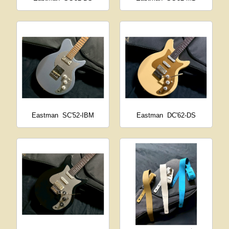
Eastman
SC'52-IBM
Eastman
DC'62-DS