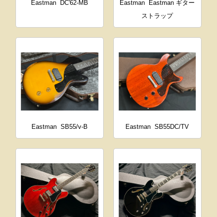
Eastman
DC'62-MB
Eastman
Eastman ギター
ストラップ
Eastman
SB55/v-B
Eastman
SB55DC/TV