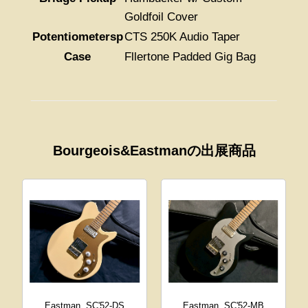
Goldfoil Cover
Potentiometersp
CTS 250K Audio Taper
Case
Fllertone Padded Gig Bag
Bourgeois&Eastmanの出展商品
Eastman
SC'52-DS
Eastman
SC'52-MB