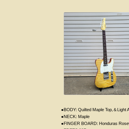
●
BODY: Quilted Maple
Top,＆L
ight 
●
NECK: Maple
●
FINGER BOARD: Honduras Ros