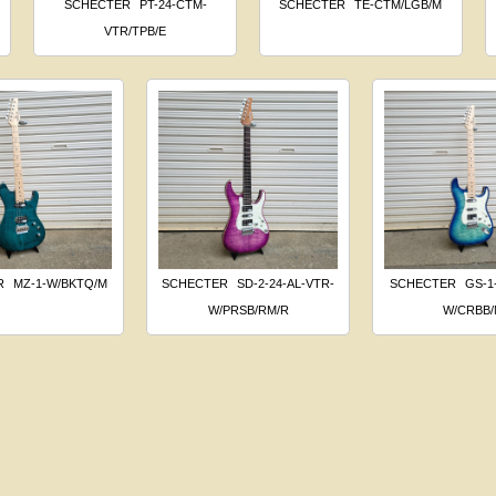
SCHECTER
PT-24-CTM-
SCHECTER
TE-CTM/LGB/M
VTR/TPB/E
R
MZ-1-W/BKTQ/M
SCHECTER
SD-2-24-AL-VTR-
SCHECTER
GS-1
W/PRSB/RM/R
W/CRBB