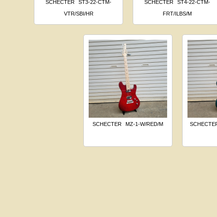
SCHECTER
ST3-22-CTM-
SCHECTER
ST4-22-CTM-
VTR/SBI/HR
FRT/ILBS/M
SCHECTER
MZ-1-W/RED/M
SCHECTE