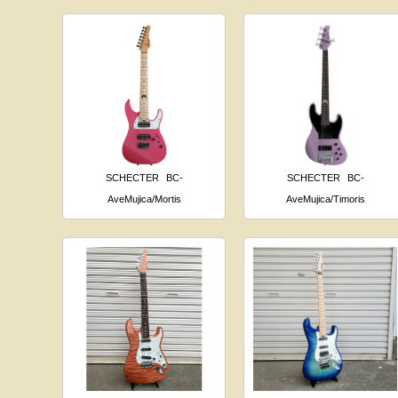
SCHECTER
BC-
SCHECTER
BC-
AveMujica/Mortis
AveMujica/Timoris