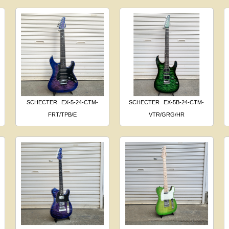
SCHECTER
EX-5-24-CTM-
SCHECTER
EX-5B-24-CTM-
FRT/TPB/E
VTR/GRG/HR