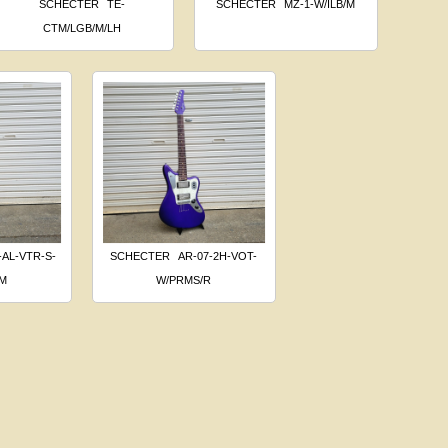
SCHECTER
TE-
SCHECTER
MZ-1-W/ILB/M
CTM/LGB/M/LH
-AL-VTR-S-
SCHECTER
AR-07-2H-VOT-
/M
W/PRMS/R