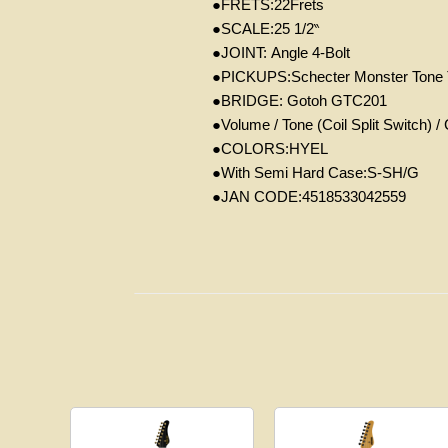
●
F
RETS:22
Frets
●
SCALE:25 1/2
‶
●
JOINT:
Angle 4-Bolt
●
PICKUPS:
Schecter Monster Tone
●
BRIDGE:
Gotoh
GTC201
●
Volume / Tone (Coil Split Switch) 
●
COLORS:
HYEL
●W
ith Semi Hard Case:S-SH/G
●JAN CODE:4518533042559