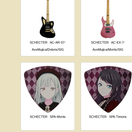
SCHECTER
AC-AR-07-
SCHECTER
AC-EX-7-
AveMujica/Doloris/SIG
AveMujica/Mortis/SIG
SCHECTER
SPA-Mortis
SCHECTER
SPA-Timoris