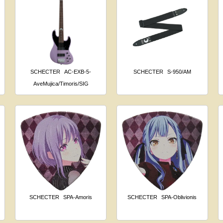
SCHECTER
AC-EXB-5-
SCHECTER
S-950/AM
AveMujica/Timoris/SIG
SCHECTER
SPA-Amoris
SCHECTER
SPA-Oblivionis