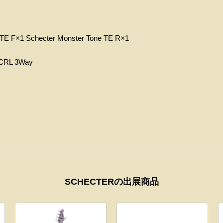
TE
F×1
Sch
ecter Monster Tone TE R
×1
/ CRL 3Way
SCHECTERの出展商品