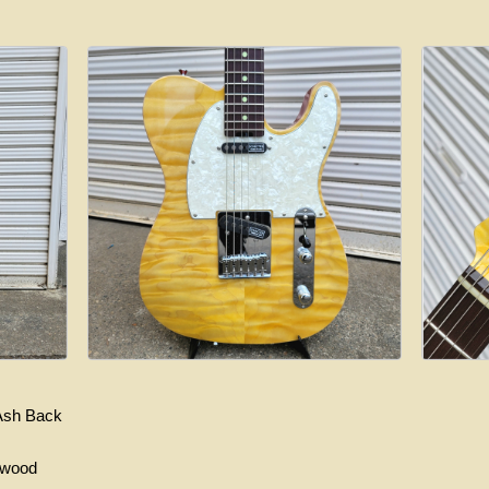
Ash
Back
ewood