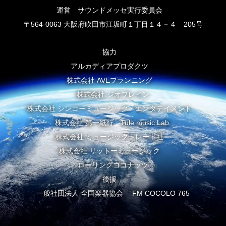
運営 サウンドメッセ実行委員会
〒564-0063 大阪府吹田市江坂町１丁目１４－４ 205号
協力
アルカディアプロダクツ
株式会社 AVEプランニング
株式会社 ジオブレイン
株式会社 シンコーミュージック・エンタテイメント
株式会社 第一紙行 Tule music Lab.
株式会社 ミュージックトレード社
株式会社 リットーミュージック
ローリングココナッツ
後援
一般社団法人 全国楽器協会 FM COCOLO 765