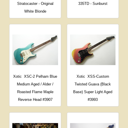
Stratocaster - Original
335TD - Sunburst
White Blonde
Xotic
XSC-2 Pelham Blue
Xotic
XSS-Custom
Medium Aged / Alder /
Twisted Guava (Black
Roasted Flame Maple
Base) Super Light Aged
Reverse Head #3907
#3993