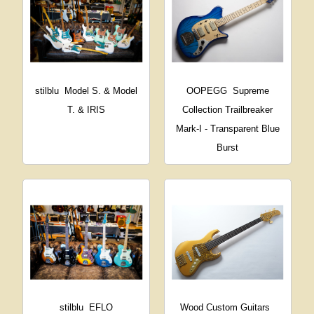
stilblu
Model S. & Model
OOPEGG
Supreme
T. & IRIS
Collection Trailbreaker
Mark-I - Transparent Blue
Burst
stilblu
EFLO
Wood Custom Guitars