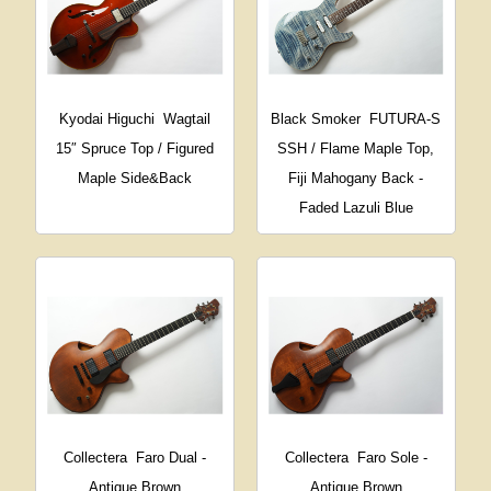
Kyodai Higuchi
Wagtail
Black Smoker
FUTURA-S
15″ Spruce Top / Figured
SSH / Flame Maple Top,
Maple Side&Back
Fiji Mahogany Back -
Faded Lazuli Blue
Collectera
Faro Dual -
Collectera
Faro Sole -
Antique Brown
Antique Brown