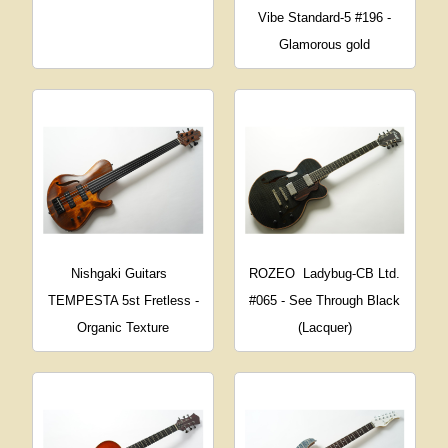
Vibe Standard-5 #196 -
Glamorous gold
Nishgaki Guitars
ROZEO
Ladybug-CB Ltd.
TEMPESTA 5st Fretless -
#065 - See Through Black
Organic Texture
(Lacquer)