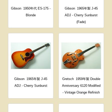
Gibson
1950年代 ES-175 -
Gibson
1965年製 J-45
Blonde
ADJ - Cherry Sunburst
(Fade)
Gibson
1965年製 J-45
Gretsch
1959年製 Double
ADJ - Cherry Sunburst
Anniversary 6120 Modified
- Vintage Orange Refinish