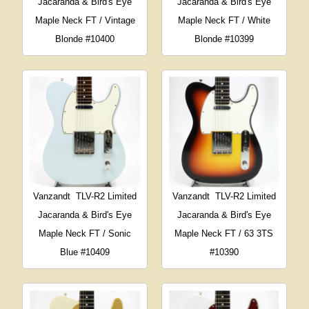
Jacaranda & Bird's Eye
Jacaranda & Bird's Eye
Maple Neck FT / Vintage
Maple Neck FT / White
Blonde #10400
Blonde #10399
Vanzandt
TLV-R2 Limited
Vanzandt
TLV-R2 Limited
Jacaranda & Bird's Eye
Jacaranda & Bird's Eye
Maple Neck FT / Sonic
Maple Neck FT / 63 3TS
Blue #10409
#10390