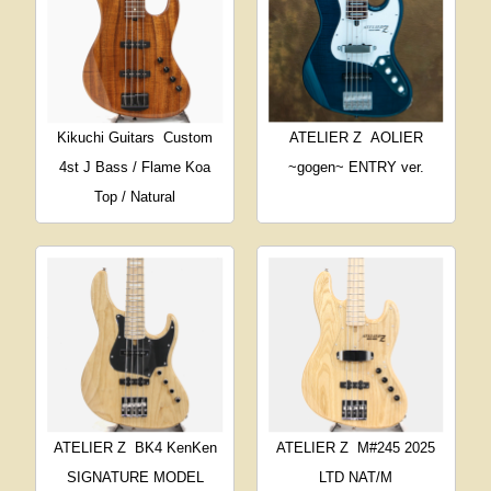
Kikuchi Guitars
Custom
ATELIER Z
AOLIER
4st J Bass / Flame Koa
~gogen~ ENTRY ver.
Top / Natural
ATELIER Z
BK4 KenKen
ATELIER Z
M#245 2025
SIGNATURE MODEL
LTD NAT/M