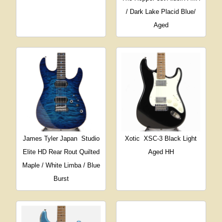
/ Dark Lake Placid Blue/
Aged
James Tyler Japan
Studio
Xotic
XSC-3 Black Light
Elite HD Rear Rout Quilted
Aged HH
Maple / White Limba / Blue
Burst