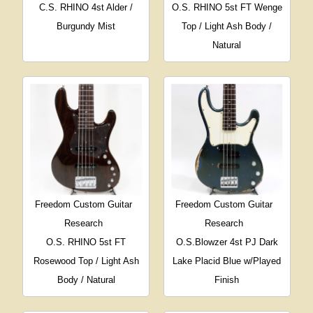
C.S. RHINO 4st Alder /
O.S. RHINO 5st FT Wenge
Burgundy Mist
Top / Light Ash Body /
Natural
Freedom Custom Guitar
Freedom Custom Guitar
Research
Research
O.S. RHINO 5st FT
O.S.Blowzer 4st PJ Dark
Rosewood Top / Light Ash
Lake Placid Blue w/Played
Body / Natural
Finish