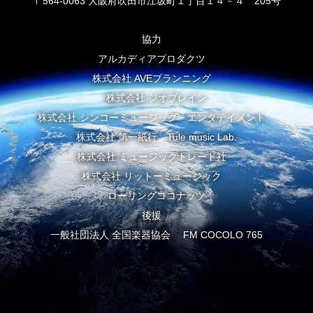
〒564-0063 大阪府吹田市江坂町１丁目１４－４ 205号
協力
アルカディアプロダクツ
株式会社 AVEプランニング
株式会社 ジオブレイン
株式会社 シンコーミュージック・エンタテイメント
株式会社 第一紙行 Tule music Lab.
株式会社 ミュージックトレード社
株式会社 リットーミュージック
ローリングココナッツ
後援
一般社団法人 全国楽器協会 FM COCOLO 765