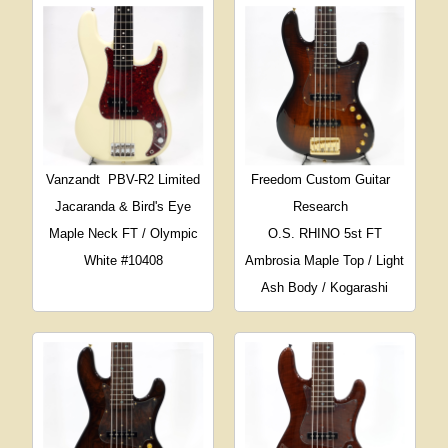
Vanzandt
PBV-R2 Limited
Freedom Custom Guitar
Jacaranda & Bird's Eye
Research
Maple Neck FT / Olympic
O.S. RHINO 5st FT
White #10408
Ambrosia Maple Top / Light
Ash Body / Kogarashi