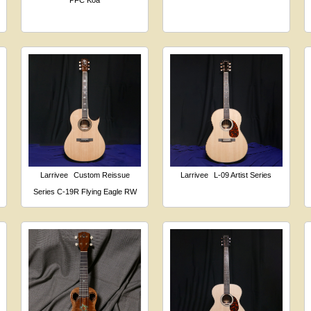
PFC Koa
Larrivee
Custom Reissue
Larrivee
L-09 Artist Series
Series C-19R Flying Eagle RW