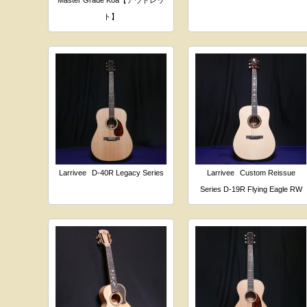
Master Grade Koa【アウトレッ
ト】
Larrivee
D-40R Legacy Series
Larrivee
Custom Reissue
Series D-19R Flying Eagle RW