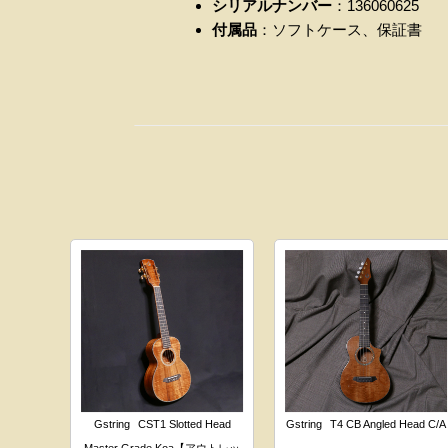
シリアルナンバー
：136060625
付属品
：ソフトケース、保証書
Gstring
CST1 Slotted Head
Gstring
T4 CB Angled Head C/A