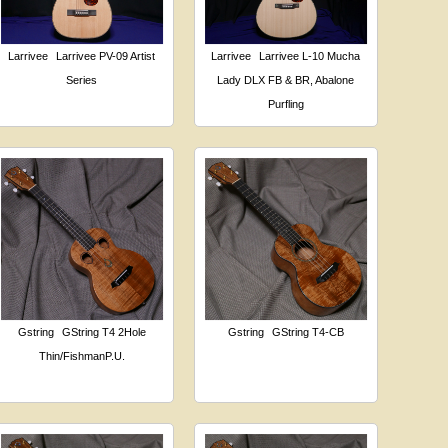
Larrivee
Larrivee PV-09 Artist
Larrivee
Larrivee L-10 Mucha
Series
Lady DLX FB & BR, Abalone
Purfling
Gstring
GString T4 2Hole
Gstring
GString T4-CB
Thin/FishmanP.U.