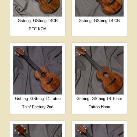
Gstring
GString T4CB
Gstring
GString T4-CB
PFC KOA
Gstring
GString T4 Tatoo
Gstring
GString T4 Tenor
Thin/ Factory 2nd
Tattoo Honu