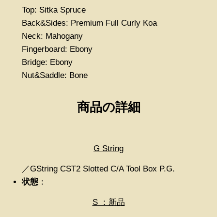
Top: Sitka Spruce
Back&Sides: Premium Full Curly Koa
Neck: Mahogany
Fingerboard: Ebony
Bridge: Ebony
Nut&Saddle: Bone
商品の詳細
G String
／GString CST2 Slotted C/A Tool Box P.G.
状態
：
S ：新品