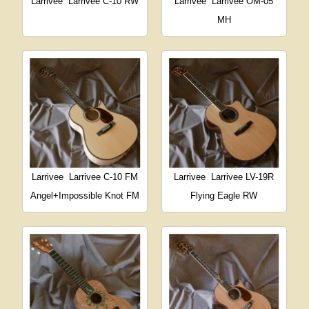
Larrivee
Larrivee C-10 RW
Larrivee
Larrivee OM-05
MH
Larrivee
Larrivee C-10 FM
Larrivee
Larrivee LV-19R
Angel+Impossible Knot FM
Flying Eagle RW