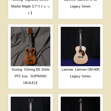
Master Maple【アウトレッ
Legacy Series
ト】
Gstring
GString M1 2Hole
Larrivee
Larrivee OM-40R
PFC koa SOPRANO
Legacy Series
UKULELE