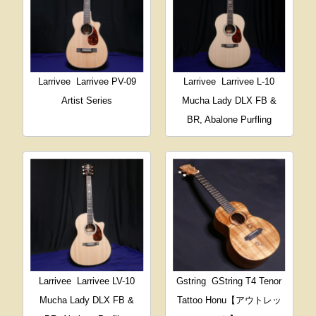
Larrivee
Larrivee PV-09
Larrivee
Larrivee L-10
Artist Series
Mucha Lady DLX FB &
BR, Abalone Purfling
Larrivee
Larrivee LV-10
Gstring
GString T4 Tenor
Mucha Lady DLX FB &
Tattoo Honu【アウトレッ