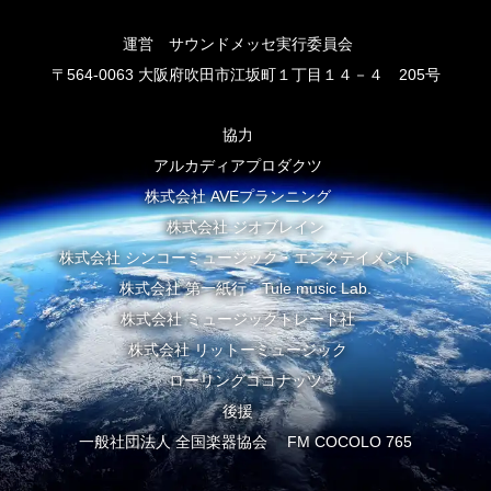
運営 サウンドメッセ実行委員会
〒564-0063 大阪府吹田市江坂町１丁目１４－４ 205号
協力
アルカディアプロダクツ
株式会社 AVEプランニング
株式会社 ジオブレイン
株式会社 シンコーミュージック・エンタテイメント
株式会社 第一紙行 Tule music Lab.
株式会社 ミュージックトレード社
株式会社 リットーミュージック
ローリングココナッツ
後援
一般社団法人 全国楽器協会 FM COCOLO 765