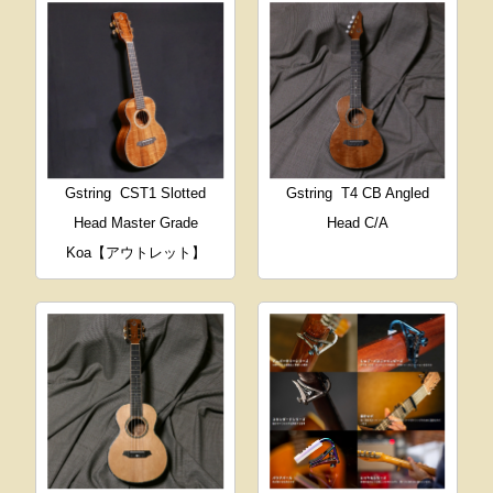
Gstring
CST1 Slotted
Gstring
T4 CB Angled
Head Master Grade
Head C/A
Koa【アウトレット】