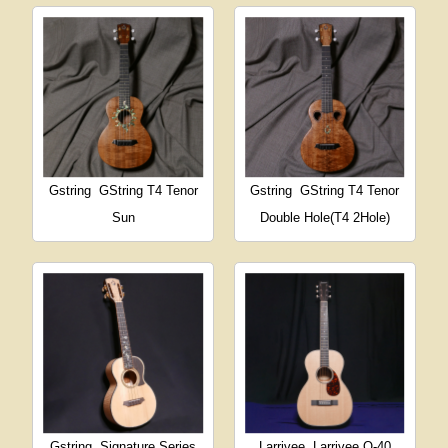
Gstring
GString T4 Tenor
Gstring
GString T4 Tenor
Sun
Double Hole(T4 2Hole)
Gstring
Signature Series
Larrivee
Larrivee O-40