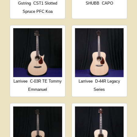
Gstring
CST1 Slotted
SHUBB
CAPO
Spruce PFC Koa
Larrivee
C-03R TE Tommy
Larrivee
D-44R Legacy
Emmanuel
Series