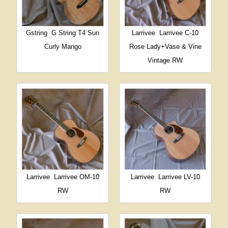
Gstring
G String T4 Sun
Larrivee
Larrivee C-10
Curly Mango
Rose Lady+Vase & Vine
Vintage RW
Larrivee
Larrivee OM-10
Larrivee
Larrivee LV-10
RW
RW