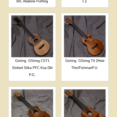
BR, Abalone Purfling
ト】
Gstring
GString CST1
Gstring
GString T4 2Hole
Slotted Sitka PFC Koa Dbl
Thin/FishmanP.U.
P.G.