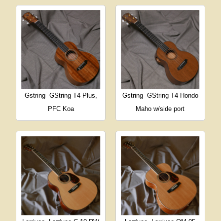
Gstring
GString T4 Plus,
Gstring
GString T4 Hondo
PFC Koa
Maho w/side port