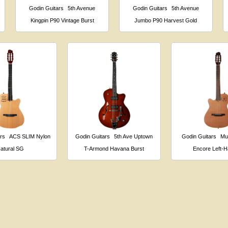
Godin Guitars
5th Avenue
Godin Guitars
5th Avenue
Kingpin P90 Vintage Burst
Jumbo P90 Harvest Gold
rs
ACS SLIM Nylon
Godin Guitars
5th Ave Uptown
Godin Guitars
Mu
atural SG
T-Armond Havana Burst
Encore Left-