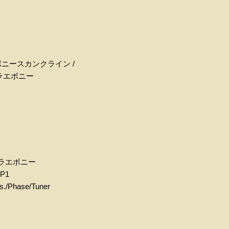
ボニースカンクライン /
ラエボニー
アマラエボニー
ZP1
s./Phase/Tuner