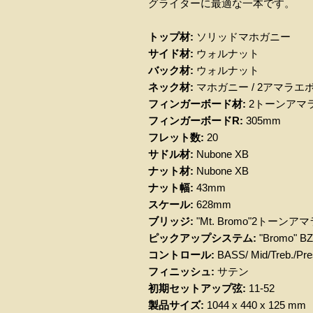
グライターに最適な一本です。
トップ材:
ソリッドマホガニー
サイド材:
ウォルナット
バック材:
ウォルナット
ネック材:
マホガニー / 2アマラエ
フィンガーボード材:
2トーンアマ
フィンガーボードR:
305mm
フレット数:
20
サドル材:
Nubone XB
ナット材:
Nubone XB
ナット幅:
43mm
スケール:
628mm
ブリッジ:
"Mt. Bromo"2トーン
ピックアップシステム:
"Bromo" B
コントロール:
BASS/ Mid/Treb./Pre
フィニッシュ:
サテン
初期セットアップ弦:
11-52
製品サイズ:
1044 x 440 x 125 mm