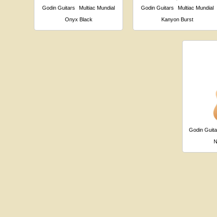
Godin Guitars
Multiac Mundial
Godin Guitars
Multiac Mundial
Onyx Black
Kanyon Burst
Godin Guita
N