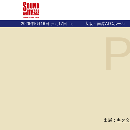
2026年5月16日
,17日
大阪・南港ATCホール
（土）
（日）
P
出展：
キクタ