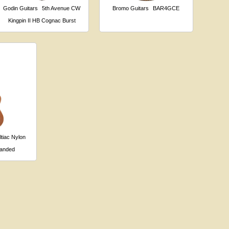
Godin Guitars
5th Avenue CW
Bromo Guitars
BAR4GCE
Kingpin II HB Cognac Burst
ltiac Nylon
Handed