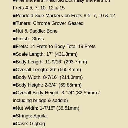
■Fret Markers: Pearloid Dot Inlay Markers on
Frets # 5, 7, 10, 12 & 15
■Pearloid Side Markers on Frets # 5, 7, 10 & 12
■Tuners: Chrome Grover Geared
■Nut & Saddle: Bone
■Finish: Gloss
■Frets: 14 Frets to Body Total 19 Frets
■Scale Length: 17" (431.8mm)
■Body Length: 11-9/16" (293.7mm)
■Overall Length: 26" (660.4mm)
■Body Width: 8-7/16" (214.3mm)
■Body Height: 2-3/4" (69.85mm)
■Overall Body Height: 3-1/4" (82.55mm /
including bridge & saddle)
■Nut Width: 1-7/16" (36.51mm)
■Strings: Aquila
■Case: Gigbag