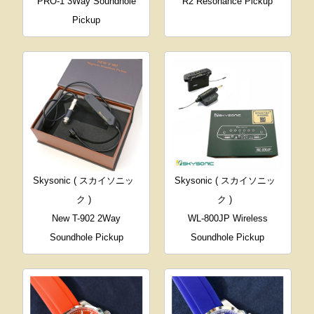
PRO-1 3Way Soundhole
R2 Resonance Pickup
Pickup
Skysonic ( スカイソニッ
Skysonic ( スカイソニッ
ク )
ク )
New T-902 2Way
WL-800JP Wireless
Soundhole Pickup
Soundhole Pickup