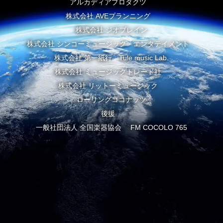
アルカディアプロダクツ
株式会社 AVEプランニング
株式会社 ジオブレイン
株式会社 シンコーミュージック・エンタテイメント
株式会社 第一紙行 Tule music Lab.
株式会社 ミュージックトレード社
株式会社 リットーミュージック
ローリングココナッツ
後援
一般社団法人 全国楽器協会 FM COCOLO 765