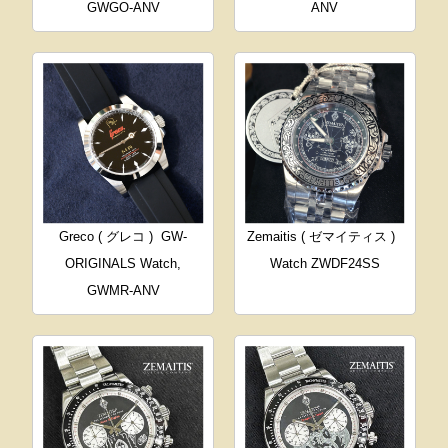
GWGO-ANV
ANV
Greco ( グレコ )
GW-
Zemaitis ( ゼマイティス )
ORIGINALS Watch,
Watch ZWDF24SS
GWMR-ANV