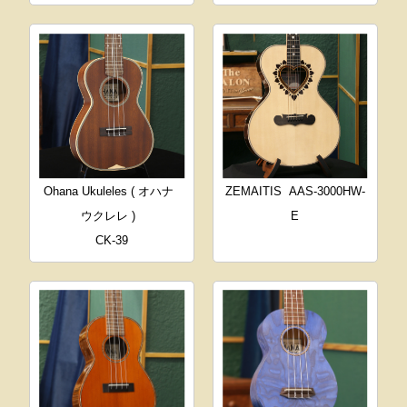
Ohana Ukuleles ( オハナ
ZEMAITIS
AAS-3000HW-
ウクレレ )
E
CK-39