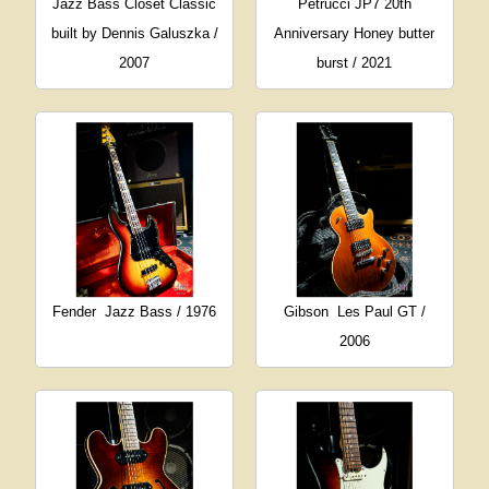
Jazz Bass Closet Classic
Petrucci JP7 20th
built by Dennis Galuszka /
Anniversary Honey butter
2007
burst / 2021
Fender
Jazz Bass / 1976
Gibson
Les Paul GT /
2006