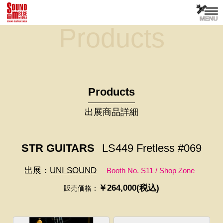
Products
Products
出展商品詳細
STR GUITARS
LS449 Fretless #069
出展：
UNI SOUND
Booth No. S11 / Shop Zone
￥264,000(税込)
販売価格：