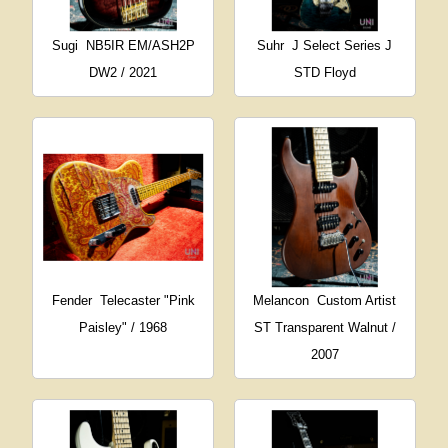
Sugi
NB5IR EM/ASH2P
Suhr
J Select Series J
DW2 / 2021
STD Floyd
Fender
Telecaster "Pink
Melancon
Custom Artist
Paisley" / 1968
ST Transparent Walnut /
2007