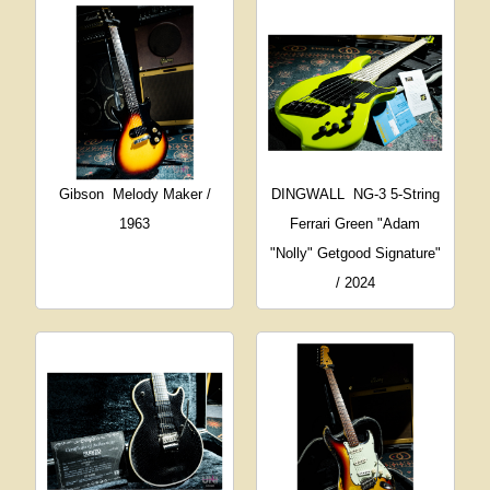
Gibson
Melody Maker /
DINGWALL
NG-3 5-String
1963
Ferrari Green "Adam
"Nolly" Getgood Signature"
/ 2024