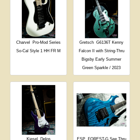
Charvel
Pro-Mod Series
Gretsch
G6136T Kenny
So-Cal Style 1 HH FR M
Falcon II with String-Thru
Bigsby Early Summer
Green Sparkle / 2023
Kiesel
Delos
ESP
FOREST-G See Thru