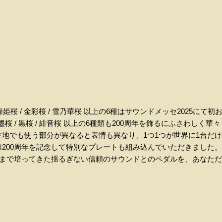
/ 舞姫桜 / 金彩桜 / 雪乃華桜 以上の6種はサウンドメッセ2025に
/ 薄墨桜 / 黒桜 / 緋音桜 以上の6種類も200周年を飾るにふさわしく
地でも使う部分が異なると表情も異なり、1つ1つが世界に1台だ
200周年を記念して特別なプレートも組み込んでいただきました。
としてこれまで培ってきた揺るぎない信頼のサウンドとのペダルを、あな
。