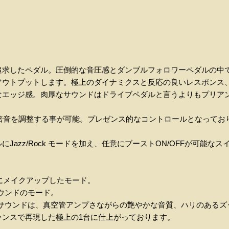
追求したペダル。圧倒的な音圧感とダンブルフォロワーペダルの中
アウトプットします。極上のダイナミクスと反応の良いレスポンス
なエッジ感。肉厚なサウンドはドライブペダルと言うよりもプリア
の倍音を調整する事が可能。プレゼンス的なコントロールとなって
Jazz/Rock モードを加え、任意にブーストON/OFFが可能な
ドにメイクアップしたモード。
サウンドのモード。
Dのサウンドは、真空管アンプさながらの艶やかな音質、ハリのある
ランスで再現した極上の1台に仕上がっております。