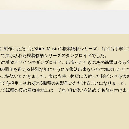
に製作いただいたShin's Musicの桜着物柄シリーズ。1台1台丁
016にて展示された桜着物柄シリーズのダンブロイドでした。
クの着物デザインのダンブロイド。出逢ったときのあの衝撃は今も
台。200周年を迎える特別な年にどうにか復活出来ないかご相談した
をご快諾いただきました。実は当時、弊店に入荷した桜ピンクを含め
べてを採用しそれぞれ5機種のみ製作いただけることになりました。
て12種の桜の着物生地には、それぞれ想いを込めて名前を付けま