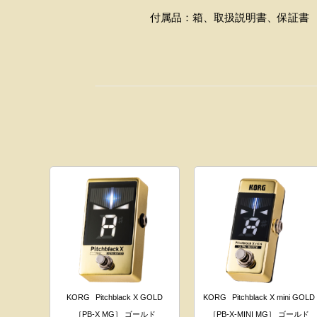
付属品：箱、取扱説明書、保証書
KORG
Pitchblack X GOLD
KORG
Pitchblack X mini GOLD
［PB-X MG］ ゴールド
［PB-X-MINI MG］ ゴールド