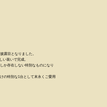
て初お披露目となりました。
華々しい装いで完成。
けしか存在しない特別なものになり
ただけの特別な1台として末永くご愛用