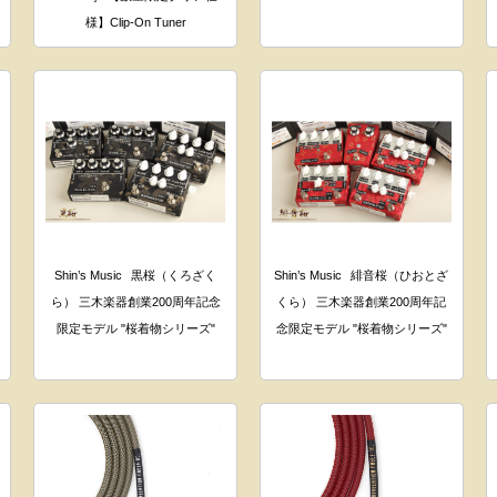
様】Clip-On Tuner
Shin’s Music
黒桜（くろざく
Shin’s Music
緋音桜（ひおとざ
ら） 三木楽器創業200周年記念
くら） 三木楽器創業200周年記
限定モデル "桜着物シリーズ"
念限定モデル "桜着物シリーズ"