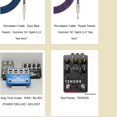
Revelation Cable
Dark Blue
Revelation Cable
Purple Tweed
Tweed - Sommer SC-Spirit LLX
- Sommer SC-Spirit LLX “low
“low loss”
loss”
King Tone Guitar
RISE / BLUES
Red Panda
TENSOR
POWER DELUXE / SOLOIST