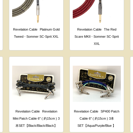
Revelation Cable
Platinum Gold
Revelation Cable
The Red
Tweed - Sommer SC-Sprit XXL
Scare MKII - Sommer SC-Sprit
XXL
Revelation Cable
Revelation
Revelation Cable
SP400 Patch
Mini Patch Cable 6" ( 約15cm ) 3
Cable 6" ( 約15cm ) 3本
本SET【Black/Black/Black】
SET【Aqua/Purple/Blue 】