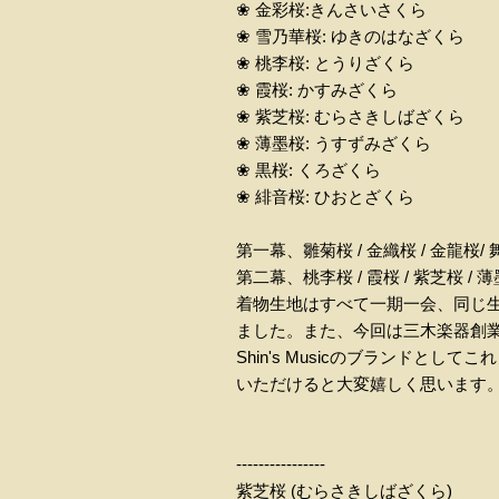
❀ 金彩桜:きんさいさくら
❀ 雪乃華桜: ゆきのはなざくら
❀ 桃李桜: とうりざくら
❀ 霞桜: かすみざくら
❀ 紫芝桜: むらさきしばざくら
❀ 薄墨桜: うすずみざくら
❀ 黒桜: くろざくら
❀ 緋音桜: ひおとざくら
第一幕、雛菊桜 / 金織桜 / 金龍桜
第二幕、桃李桜 / 霞桜 / 紫芝桜 
着物生地はすべて一期一会、同じ生
ました。また、今回は三木楽器創業
Shin's Musicのブランド
いただけると大変嬉しく思います
----------------
紫芝桜 (むらさきしばざくら)