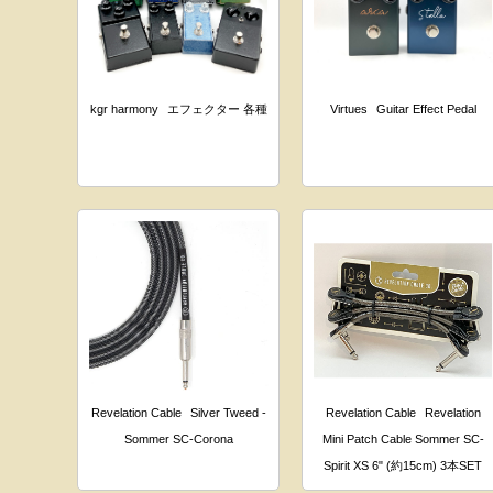
kgr harmony
エフェクター 各種
Virtues
Guitar Effect Pedal
Revelation Cable
Silver Tweed -
Revelation Cable
Revelation
Sommer SC-Corona
Mini Patch Cable Sommer SC-
Spirit XS 6" (約15cm) 3本SET