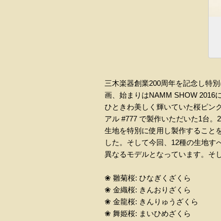
三木楽器創業200周年を記念し特別
画、始まりはNAMM SHOW 2
ひときわ美しく輝いていた桜ピン
アル #777 で製作いただいた1
生地を特別に使用し製作すること
した。そして今回、12種の生地す
異なるモデルとなっています。そし
❀ 雛菊桜: ひなぎくざくら
❀ 金織桜: きんおりざくら
❀ 金龍桜: きんりゅうざくら
❀ 舞姫桜: まいひめざくら