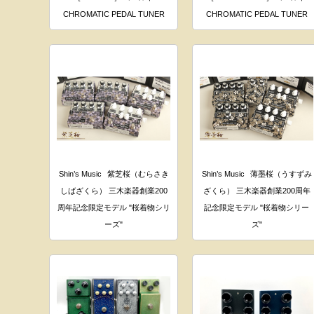
CHROMATIC PEDAL TUNER
CHROMATIC PEDAL TUNER
Shin’s Music
紫芝桜（むらさき
Shin’s Music
薄墨桜（うすずみ
しばざくら） 三木楽器創業200
ざくら） 三木楽器創業200周年
周年記念限定モデル "桜着物シリ
記念限定モデル "桜着物シリー
ーズ"
ズ"