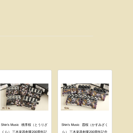
Shin’s Music
桃李桜（とうりざ
Shin’s Music
霞桜（かすみざく
くら） 三木楽器創業200周年記
ら） 三木楽器創業200周年記念