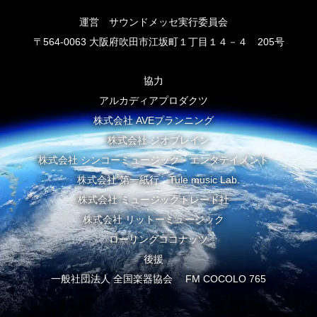
運営 サウンドメッセ実行委員会
〒564-0063 大阪府吹田市江坂町１丁目１４－４ 205号
協力
アルカディアプロダクツ
株式会社 AVEプランニング
株式会社 ジオブレイン
株式会社 シンコーミュージック・エンタテイメント
株式会社 第一紙行 Tule music Lab.
株式会社 ミュージックトレード社
株式会社 リットーミュージック
ローリングココナッツ
後援
一般社団法人 全国楽器協会 FM COCOLO 765