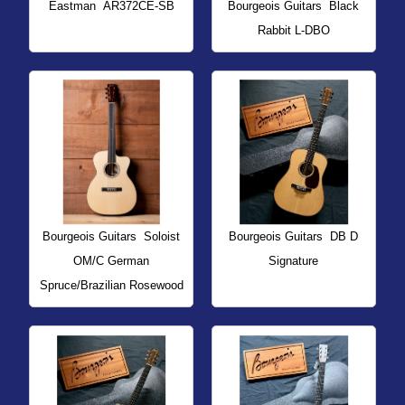
Eastman
AR372CE-SB
Bourgeois Guitars
Black
Rabbit L-DBO
Bourgeois Guitars
Soloist
Bourgeois Guitars
DB D
OM/C German
Signature
Spruce/Brazilian Rosewood