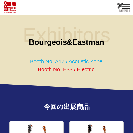
Exhibitors
Bourgeois&Eastman
Booth No. A17 / Acoustic Zone
Booth No. E33 / Electric
今回の出展商品