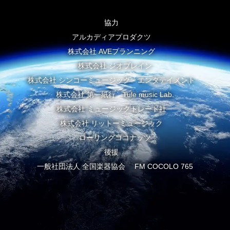
協力
アルカディアプロダクツ
株式会社 AVEプランニング
株式会社 ジオブレイン
株式会社 シンコーミュージック・エンタテイメント
株式会社 第一紙行 Tule music Lab.
株式会社 ミュージックトレード社
株式会社 リットーミュージック
ローリングココナッツ
後援
一般社団法人 全国楽器協会 FM COCOLO 765