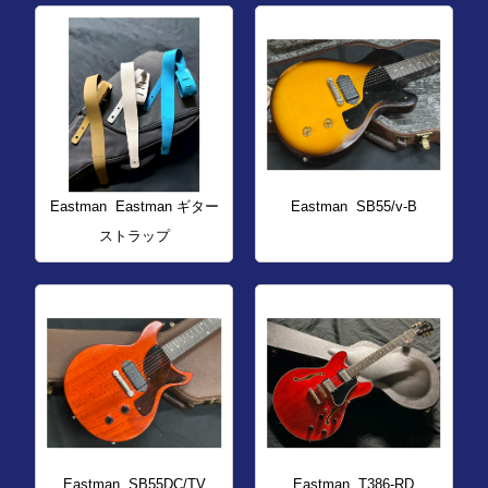
Eastman
Eastman ギター
Eastman
SB55/v-B
ストラップ
Eastman
SB55DC/TV
Eastman
T386-RD