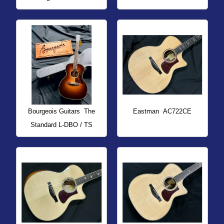
Bourgeois Guitars
The
Eastman
AC722CE
Standard L-DBO / TS